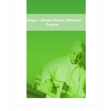
Musique : Gnawi, Diwan, Sahraoui,
Terguie