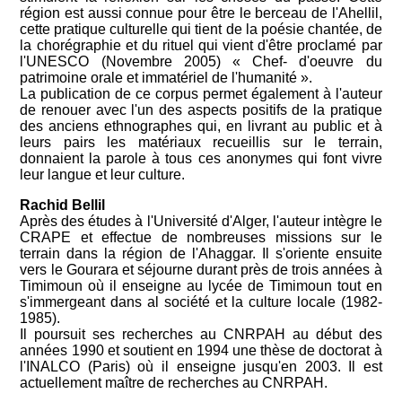
région est aussi connue pour être le berceau de l'Ahellil,
cette pratique culturelle qui tient de la poésie chantée, de
la chorégraphie et du rituel qui vient d'être proclamé par
l'UNESCO (Novembre 2005) « Chef- d'oeuvre du
patrimoine orale et immatériel de l'humanité ».
La publication de ce corpus permet également à l'auteur
de renouer avec l'un des aspects positifs de la pratique
des anciens ethnographes qui, en livrant au public et à
leurs pairs les matériaux recueillis sur le terrain,
donnaient la parole à tous ces anonymes qui font vivre
leur langue et leur culture.
Rachid Bellil
Après des études à l'Université d'Alger, l'auteur intègre le
CRAPE et effectue de nombreuses missions sur le
terrain dans la région de l'Ahaggar. Il s'oriente ensuite
vers le Gourara et séjourne durant près de trois années à
Timimoun où il enseigne au lycée de Timimoun tout en
s'immergeant dans al société et la culture locale (1982-
1985).
Il poursuit ses recherches au CNRPAH au début des
années 1990 et soutient en 1994 une thèse de doctorat à
l'INALCO (Paris) où il enseigne jusqu'en 2003. Il est
actuellement maître de recherches au CNRPAH.