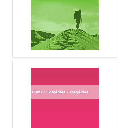
Films : Comédies - Tragédies