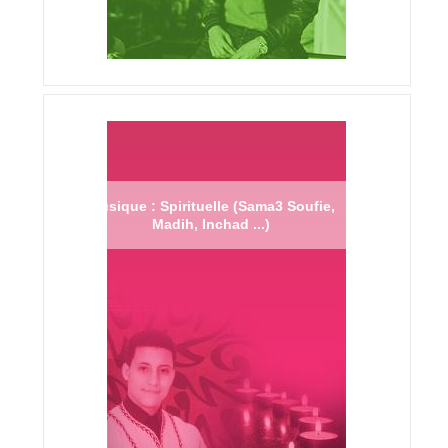
Musique : Spirituelle (Sama3 Soufie,
Madih, Inchad ...)