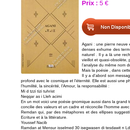
Prix :
5 €
Agani : une pierre neuve 
denses exhume des termes
naturel . Il y a là une re
vieillot et quasi-obsolète,
l'analyse du même nom du c
Mais la poésie , dans cette
Il y a d'abord son messag
profond avec le cosmique et l'éternité. Elle est aussi une 
l'humilité, la sincérité, l'Amour, la responsabilité :
Mi d tzzi tizi tuhrist
Neqqar as i Lleh acimi
En un mot voici une poésie gnomique aussi dans la grand trad
concilie des valeurs et un cadre et réconcilie l'homme avec la
Remdan qui, par des métaphores et des ellipses suggestive
Ecriture et à la littérature.
Youssef Nacib