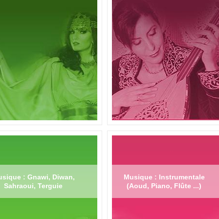
sique : Gnawi, Diwan,
Musique : Instrumentale
Sahraoui, Terguie
(Aoud, Piano, Flûte ...)