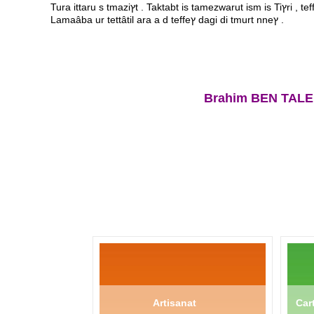
Lamaâba ur tettâtil ara a d teffeץ dagi di tmurt nneץ .
Brahim BEN TALEB 
Artisanat
Cart