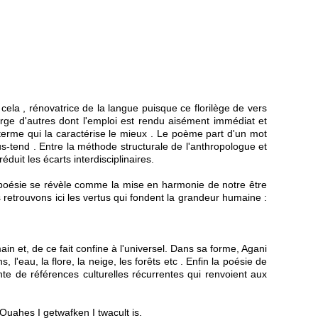
ela , rénovatrice de la langue puisque ce florilège de vers
rge d'autres dont l'emploi est rendu aisément immédiat et
e terme qui la caractérise le mieux . Le poème part d'un mot
e sous-tend . Entre la méthode structurale de l'anthropologue et
duit les écarts interdisciplinaires.
La poésie se révèle comme la mise en harmonie de notre être
 retrouvons ici les vertus qui fondent la grandeur humaine :
in et, de ce fait confine à l'universel. Dans sa forme, Agani
 l'eau, la flore, la neige, les forêts etc . Enfin la poésie de
te de références culturelles récurrentes qui renvoient aux
tiktabin n lâilem mechurit , s yisem n Ouahes I getwafken I twacult is.