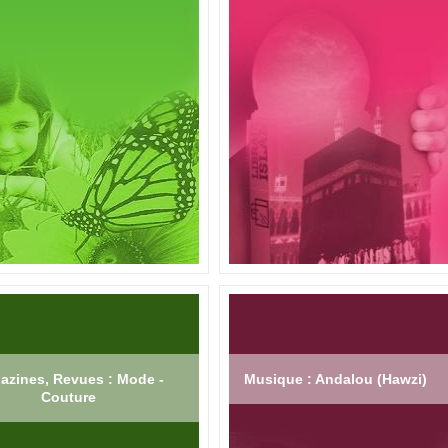
azines, Revues : Mode -
Musique : Andalou (Hawzi)
Couture