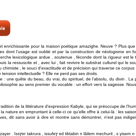
et enrichissante pour la maison poétique amazighe. Neuve ? Plus que c
 dont l'usage est oublié et par la construction de néologisme en fo
cherche lexicologique ardue , soutenue , féconde dont la rigueur est l
 puis la ressuscite et , avec lui , fait revivre le substrat culturel qui l
himiste , le souci d'exactitude et de précision qui traverse ce corpus ré
 tension intellectuelle ? Elle ne perd pas ses droits.
e : une quête du beau, du vrai, du spirituel, de l'absolu, du divin . 
philosophie au sens premier du vocable : un effort vers la sagesse. Nous
ition de la littérature d'expression Kabyle, qui se préoccupe de l'huma
 nature en empruntant à celle-ci ce qu'elle offre à celui-là : les saisons,
s, dit sans avoir à dire et montre sans démontrer, n'est pas indigen
Ramdan at Mensur isselmed 30 isegwasen di tesdawit n Ldzayer . Issץer takrura , issufeץ ed 