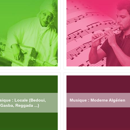
ique : Locale (Bedoui,
Musique : Moderne Algérien
Gasba, Reggada ...)