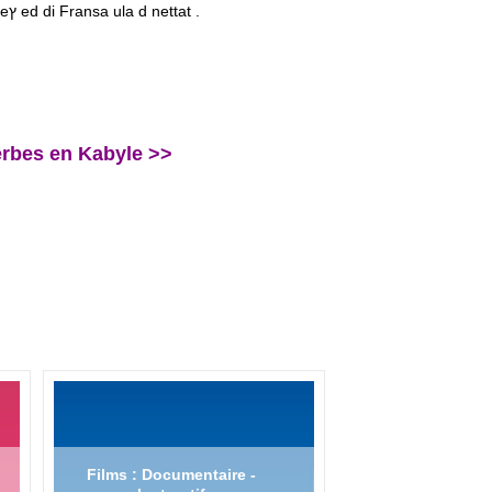
Tura ittaru s tmaziץt . Taktabt is tamezwarut ism is Tiץri , teffeץ ed di Fransa ar umazrag L'Harmattan . Tis snat : Isefra n al zik , teffeץ ed di Fransa ula d nettat .
erbes en Kabyle >>
Films : Documentaire -