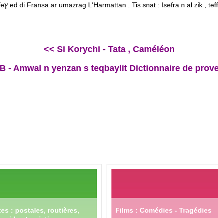
<< Si Korychi - Tata , Caméléon
- Amwal n yenzan s teqbaylit Dictionnaire de prov
es : postales, routières,
Films : Comédies - Tragédies