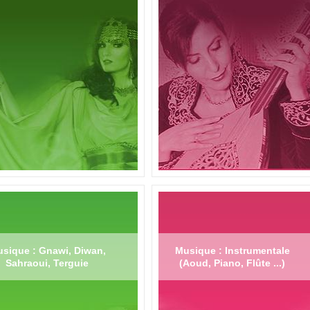
sique : Gnawi, Diwan,
Musique : Instrumentale
Sahraoui, Terguie
(Aoud, Piano, Flûte ...)