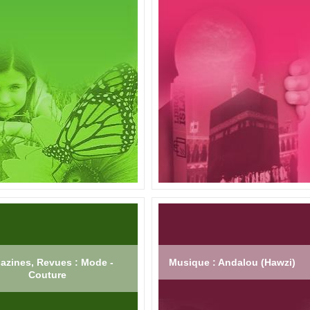
azines, Revues : Mode -
Musique : Andalou (Hawzi)
Couture