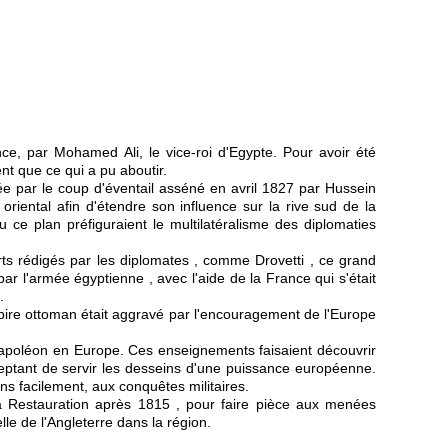
nce, par Mohamed Ali, le vice-roi d'Egypte. Pour avoir été
ent que ce qui a pu aboutir.
e par le coup d'éventail asséné en avril 1827 par Hussein
oriental afin d'étendre son influence sur la rive sud de la
 ce plan préfiguraient le multilatéralisme des diplomaties
rts rédigés par les diplomates , comme Drovetti , ce grand
r l'armée égyptienne , avec l'aide de la France qui s'était
.
mpire ottoman était aggravé par l'encouragement de l'Europe
r Napoléon en Europe. Ces enseignements faisaient découvrir
ceptant de servir les desseins d'une puissance européenne.
ns facilement, aux conquêtes militaires.
la Restauration après 1815 , pour faire pièce aux menées
lle de l'Angleterre dans la région.