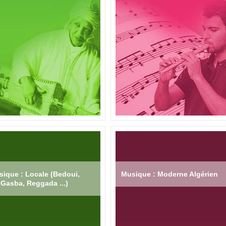
ique : Locale (Bedoui,
Musique : Moderne Algérien
Gasba, Reggada ...)