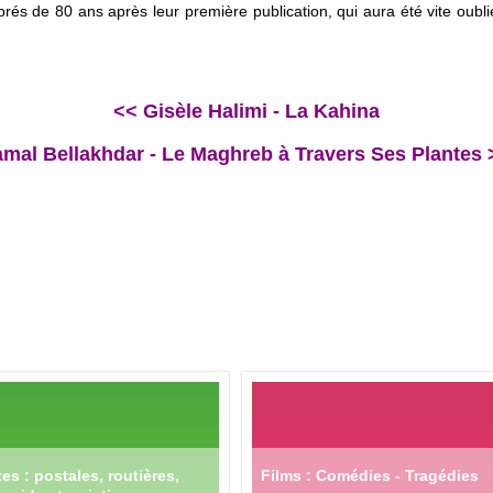
prés de 80 ans après leur première publication, qui aura été vite oub
<< Gisèle Halimi - La Kahina
amal Bellakhdar - Le Maghreb à Travers Ses Plantes 
es : postales, routières,
Films : Comédies - Tragédies