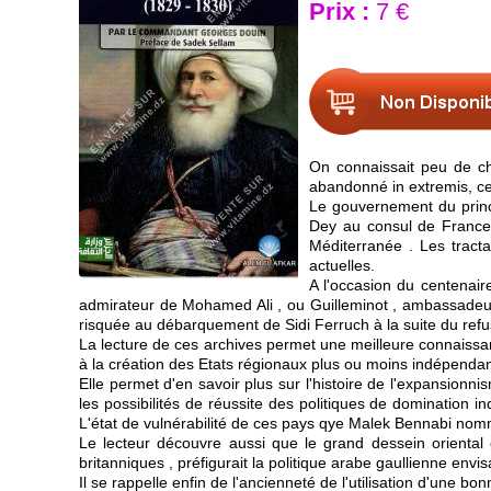
Prix :
7 €
On connaissait peu de cho
abandonné in extremis, ce p
Le gouvernement du prince
Dey au consul de France D
Méditerranée . Les tracta
actuelles.
A l'occasion du centenair
admirateur de Mohamed Ali , ou Guilleminot , ambassadeur à
risquée au débarquement de Sidi Ferruch à la suite du refu
La lecture de ces archives permet une meilleure connaissan
à la création des Etats régionaux plus ou moins indépendan
Elle permet d'en savoir plus sur l'histoire de l'expansion
les possibilités de réussite des politiques de domination
L'état de vulnérabilité de ces pays qye Malek Bennabi nomme
Le lecteur découvre aussi que le grand dessein oriental
britanniques , préfigurait la politique arabe gaullienne env
Il se rappelle enfin de l'ancienneté de l'utilisation d'une bo