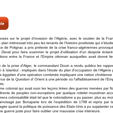
ses sur le projet d'invasion de l'Algérie, avec le soutien de la Fra
lan intéressait très peu les tenants de l'histoire positiviste qui n'étudi
 de Polignac a pris prétexte de la crise franco-algériennes provoqué
eval pour faire examiner le projet d'utilisation d'un despote éclairé 
tions entre la France et l'Empire ottoman auxquelles avait donné lieu
e de la prise d'Alger, le commandant Douin a rendu publics les rappo
 Istanbul , impliqués dans l'étude du plan d'occupation de l'Algérie pa
s égyptien d'une opération combinée impliquant une nation chrétienne 
ce de la Question d' Orient à une période où l'affaiblissement de l'E
ts.
nisme colonial qui avait suivi les leçons tirées des guerres menées pa
 indirecte de peuples non-européens par quelque roitelet musulman ac
ra colonisabilité était tel que le colonialisme a pu passer, plus au moi
 envisagé par Bonaparte lors de l'expédition de 1798 et repris par 
isagée quand la politique de puissance des Etats-Unis a pu supplanter ce
nne guerre juste pour faire oublier une mauvaise crise intérieure.