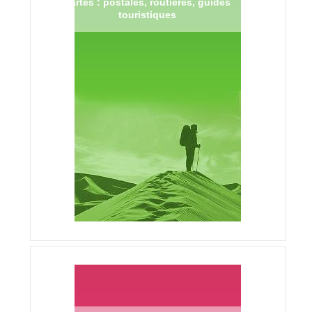
Cartes : postales, routières, guides
touristiques