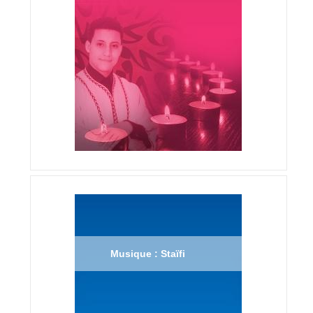
Musique : Staïfi