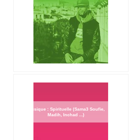
Musique : Spirituelle (Sama3 Soufie,
Madih, Inchad ...)