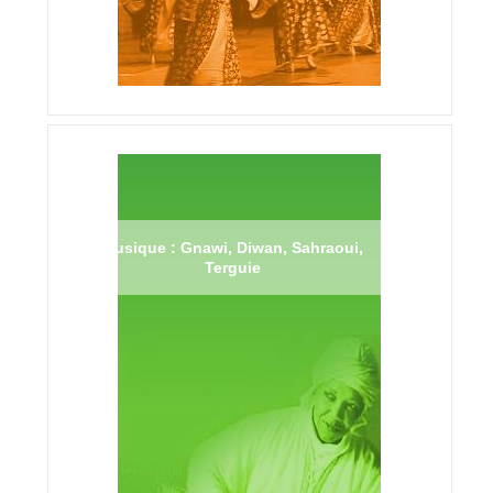
Musique : Gnawi, Diwan, Sahraoui,
Terguie