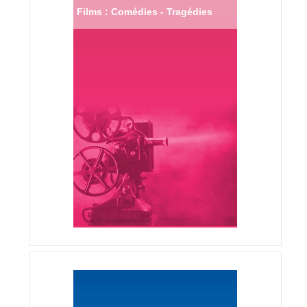
Films : Comédies - Tragédies