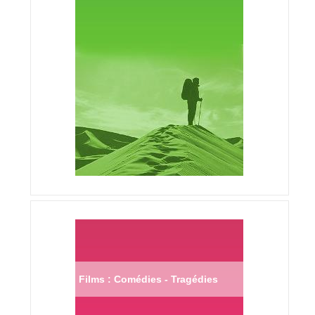
Films : Comédies - Tragédies