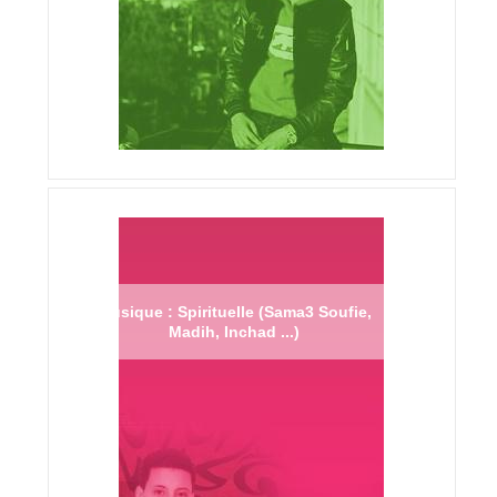
Musique : Spirituelle (Sama3 Soufie,
Madih, Inchad ...)