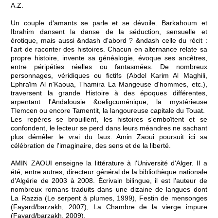
A.Z.
Un couple d'amants se parle et se dévoile. Barkahoum et
Ibrahim dansent la danse de la séduction, sensuelle et
érotique, mais aussi &ndash d'abord ? &ndash celle du récit :
l'art de raconter des histoires. Chacun en alternance relate sa
propre histoire, invente sa généalogie, évoque ses ancêtres,
entre péripéties réelles ou fantasmées. De nombreux
personnages, véridiques ou fictifs (Abdel Karim Al Maghili,
Ephraïm Al n'Kaoua, Thamira La Mangeuse d'hommes, etc.),
traversent la grande Histoire à des époques différentes,
arpentant l'Andalousie &oeligcuménique, la mystérieuse
Tlemcen ou encore Tamentit, la langoureuse capitale du Touat.
Les repères se brouillent, les histoires s'emboîtent et se
confondent, le lecteur se perd dans leurs méandres ne sachant
plus démêler le vrai du faux. Amin Zaoui poursuit ici sa
célébration de l'imaginaire, des sens et de la liberté.
AMIN ZAOUI enseigne la littérature à l'Université d'Alger. Il a
été, entre autres, directeur général de la bibliothèque nationale
d'Algérie de 2003 à 2008. Écrivain bilingue, il est l'auteur de
nombreux romans traduits dans une dizaine de langues dont
La Razzia (Le serpent à plumes, 1999), Festin de mensonges
(Fayard/barzakh, 2007), La Chambre de la vierge impure
(Fayard/barzakh, 2009).