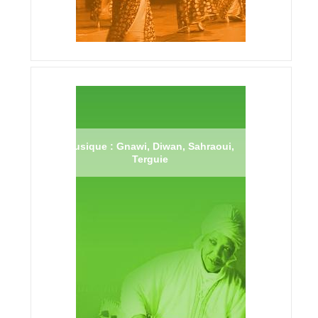
Musique : Gnawi, Diwan, Sahraoui,
Terguie