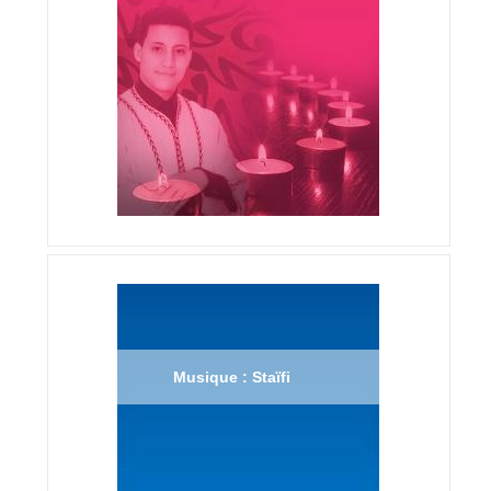
Musique : Staïfi