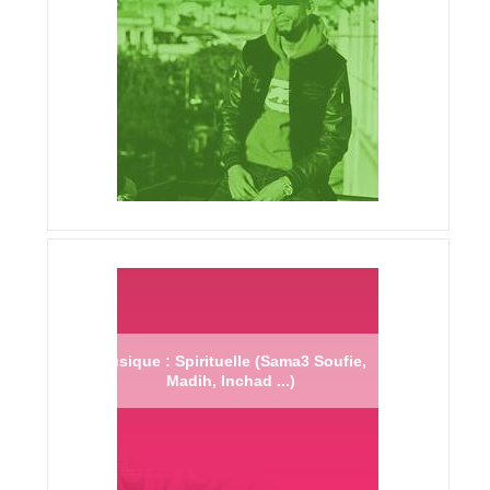
Musique : Spirituelle (Sama3 Soufie,
Madih, Inchad ...)