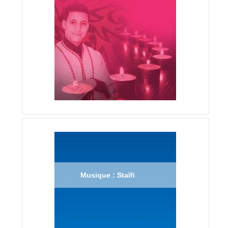
Musique : Staïfi