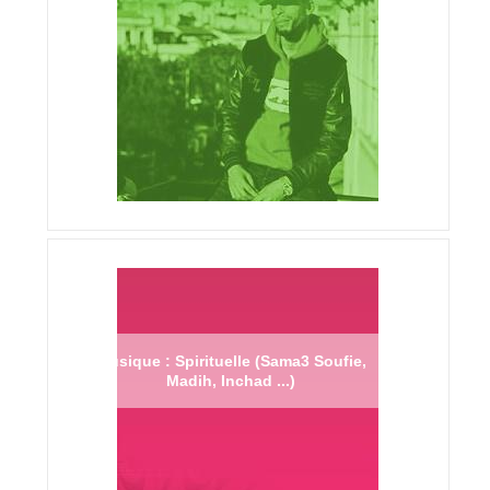
Musique : Spirituelle (Sama3 Soufie,
Madih, Inchad ...)