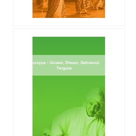
Musique : Gnawi, Diwan, Sahraoui,
Terguie