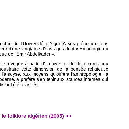
hie de l'Université d'Alger. A ses préoccupations
'auteur d'une vingtaine d'ouvrages dont « Anthologie du
ique de l'Emir Abdelkader ».
ie, évoque à partir d'archives et de documents peu
soustraire cette dimension de la pensée religieuse
 l'analyse, aux moyens qu'offrent l'anthropologie, la
moderne, a préféré s'en tenir aux sources internes qui
s ont été revisités.
e folklore algérien (2005) >>