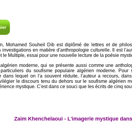
 Mohamed Souheil Dib est diplômé de lettres et de philosop
es investigations en matière d'anthropologie culturelle. Il est l
t le Multiple, essai pour une nouvelle lecture de la poésie myst
 algérien moderne, qui se présente aussi comme une antholog
s particuliers du soufisme populaire algérien moderne. Pour 
e dans lequel on l'a souvent réduite, l'auteur a recours, dans
rivilégier le discours tenu du dehors sur le soufisme algérien 
rience mystique. C'est dans ce souci que les écrits de cinq soufi
Zaim Khenchelaoui - L'imagerie mystique dans l