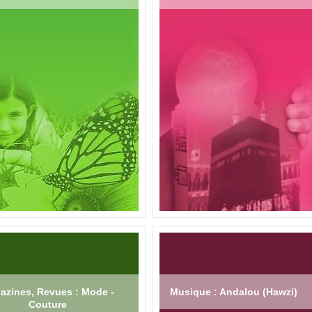
azines, Revues : Mode -
Musique : Andalou (Hawzi)
Couture