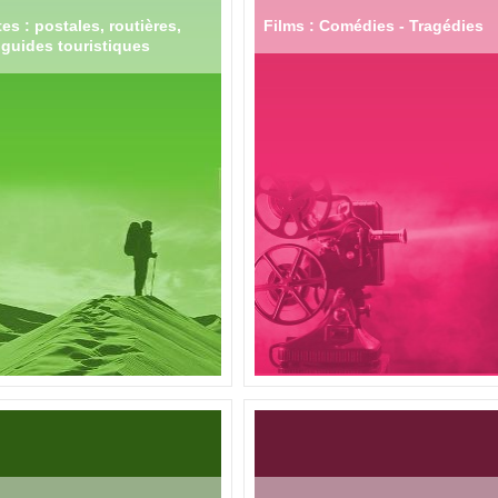
es : postales, routières,
Films : Comédies - Tragédies
guides touristiques