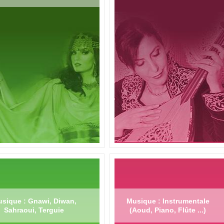
sique : Gnawi, Diwan,
Musique : Instrumentale
Sahraoui, Terguie
(Aoud, Piano, Flûte ...)