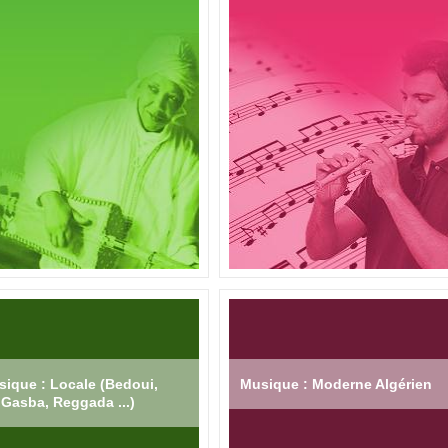
ique : Locale (Bedoui,
Musique : Moderne Algérien
Gasba, Reggada ...)