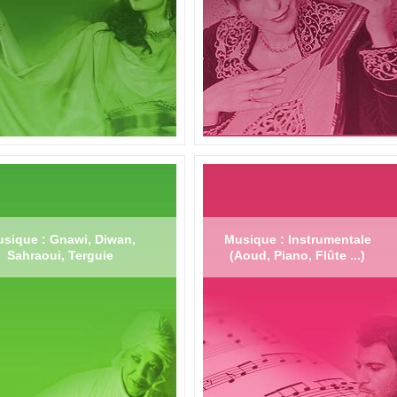
sique : Gnawi, Diwan,
Musique : Instrumentale
Sahraoui, Terguie
(Aoud, Piano, Flûte ...)