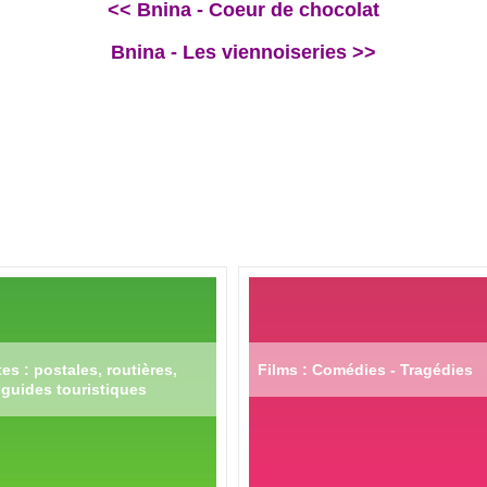
<< Bnina - Coeur de chocolat
Bnina - Les viennoiseries >>
es : postales, routières,
Films : Comédies - Tragédies
guides touristiques