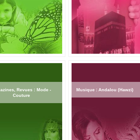
azines, Revues : Mode -
Musique : Andalou (Hawzi)
Couture