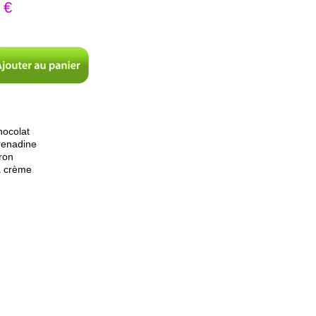
 €
hocolat
renadine
ron
a crème