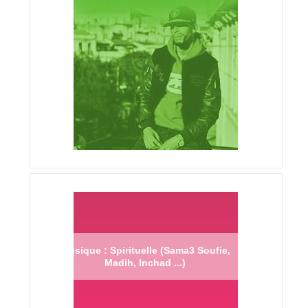
Musique : Spirituelle (Sama3 Soufie,
Madih, Inchad ...)