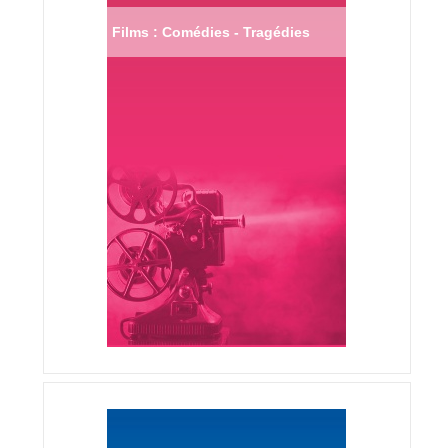
Films : Comédies - Tragédies