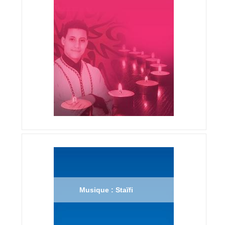
Musique : Staïfi