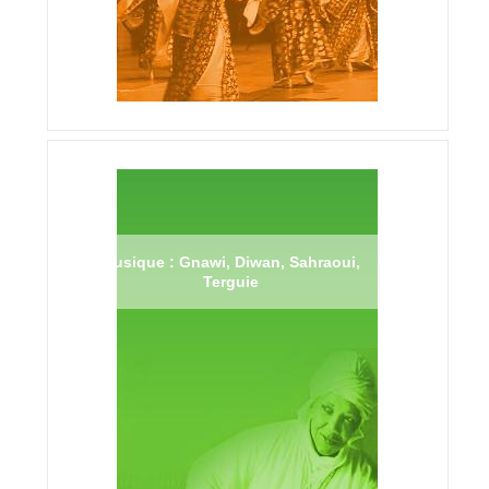
Musique : Gnawi, Diwan, Sahraoui,
Terguie