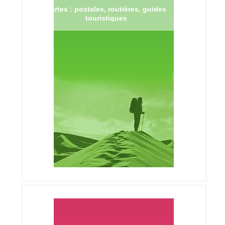
Cartes : postales, routières, guides
touristiques