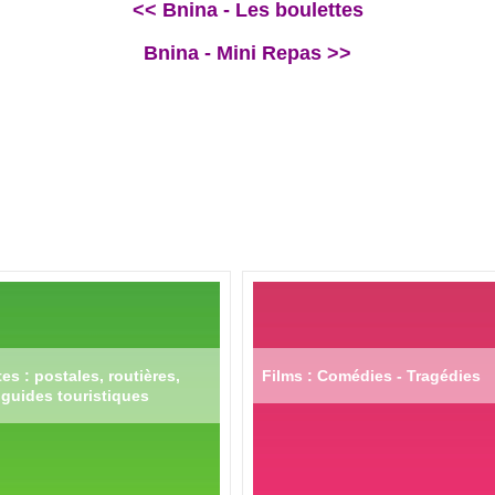
<< Bnina - Les boulettes
Bnina - Mini Repas >>
es : postales, routières,
Films : Comédies - Tragédies
guides touristiques