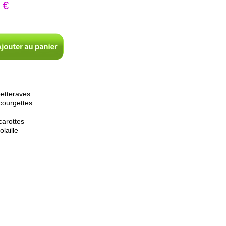
 €
etteraves
courgettes
carottes
laille