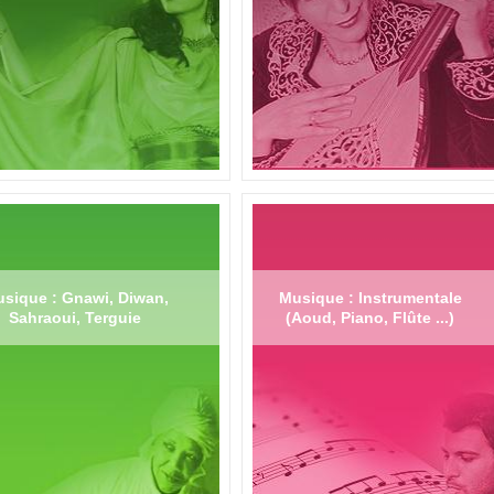
sique : Gnawi, Diwan,
Musique : Instrumentale
Sahraoui, Terguie
(Aoud, Piano, Flûte ...)