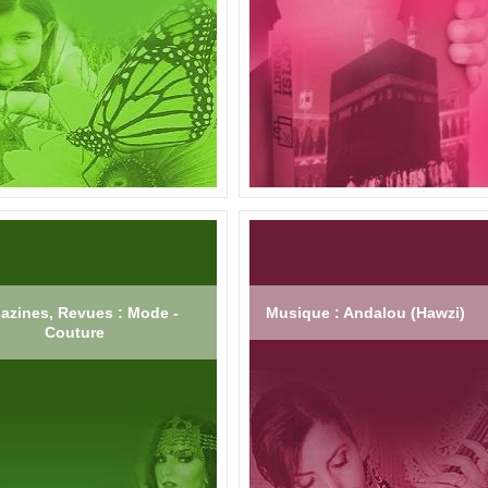
azines, Revues : Mode -
Musique : Andalou (Hawzi)
Couture