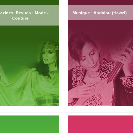
azines, Revues : Mode -
Musique : Andalou (Hawzi)
Couture