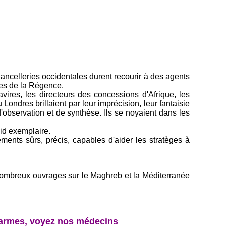
chancelleries occidentales durent recourir à des agents
sses de la Régence.
avires, les directeurs des concessions d'Afrique, les
ondres brillaient par leur imprécision, leur fantaisie
 d'observation et de synthèse. Ils se noyaient dans les
oid exemplaire.
ments sûrs, précis, capables d'aider les stratèges à
e nombreux ouvrages sur le Maghreb et la Méditerranée
 armes, voyez nos médecins