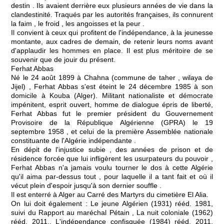
destin . Ils avaient derrière eux plusieurs années de vie dans la
clandestinité. Traqués par les autorités françaises, ils connurent
la faim , le froid , les angoisses et la peur .
Il convient à ceux qui profitent de l'indépendance, à la jeunesse
montante, aux cadres de demain, de retenir leurs noms avant
d'applaudir les hommes en place. Il est plus méritoire de se
souvenir que de jouir du présent.
Ferhat Abbas
Né le 24 août 1899 à Chahna (commune de taher , wilaya de
Jijel) , Ferhat Abbas s'est éteint le 24 décembre 1985 à son
domicile à Kouba (Alger). Militant nationaliste et démocrate
impénitent, esprit ouvert, homme de dialogue épris de liberté,
Ferhat Abbas fut le premier président du Gouvernement
Provisoire de la République Algérienne (GPRA) le 19
septembre 1958 , et celui de la première Assemblée nationale
constituante de l'Algérie indépendante .
En dépit de l'injustice subie , des années de prison et de
résidence forcée que lui infligèrent les usurpateurs du pouvoir ,
Ferhat Abbas n'a jamais voulu tourner le dos à cette Algérie
qu'il aima par-dessus tout , pour laquelle il a tant fait et où il
vécut plein d'espoir jusqu'à son dernier souffle .
Il est enterré à Alger au Carré des Martyrs du cimetière El Alia.
On lui doit également : Le jeune Algérien (1931) rééd. 1981,
suivi du Rapport au maréchal Pétain , La nuit coloniale (1962)
rééd. 2011,, L'indépendance confisquée (1984) rééd. 2011,