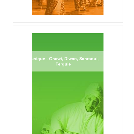
Musique : Gnawi, Diwan, Sahraoui,
Terguie