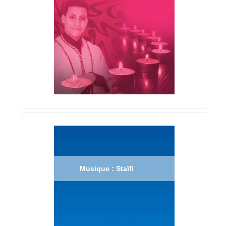
Musique : Staïfi