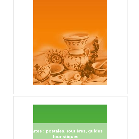
Cartes : postales, routières, guides
touristiques