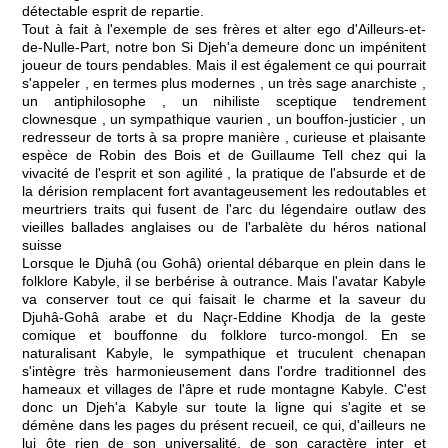
détectable esprit de repartie.
Tout à fait à l'exemple de ses frères et alter ego d'Ailleurs-et-
de-Nulle-Part, notre bon Si Djeh'a demeure donc un impénitent
joueur de tours pendables. Mais il est également ce qui pourrait
s'appeler , en termes plus modernes , un très sage anarchiste ,
un antiphilosophe , un nihiliste sceptique tendrement
clownesque , un sympathique vaurien , un bouffon-justicier , un
redresseur de torts à sa propre manière , curieuse et plaisante
espèce de Robin des Bois et de Guillaume Tell chez qui la
vivacité de l'esprit et son agilité , la pratique de l'absurde et de
la dérision remplacent fort avantageusement les redoutables et
meurtriers traits qui fusent de l'arc du légendaire outlaw des
vieilles ballades anglaises ou de l'arbalète du héros national
suisse
Lorsque le Djuhâ (ou Gohâ) oriental débarque en plein dans le
folklore Kabyle, il se berbérise à outrance. Mais l'avatar Kabyle
va conserver tout ce qui faisait le charme et la saveur du
Djuhâ-Gohâ arabe et du Naçr-Eddine Khodja de la geste
comique et bouffonne du folklore turco-mongol. En se
naturalisant Kabyle, le sympathique et truculent chenapan
s'intègre très harmonieusement dans l'ordre traditionnel des
hameaux et villages de l'âpre et rude montagne Kabyle. C'est
donc un Djeh'a Kabyle sur toute la ligne qui s'agite et se
démène dans les pages du présent recueil, ce qui, d'ailleurs ne
lui ôte rien de son universalité, de son caractère inter et