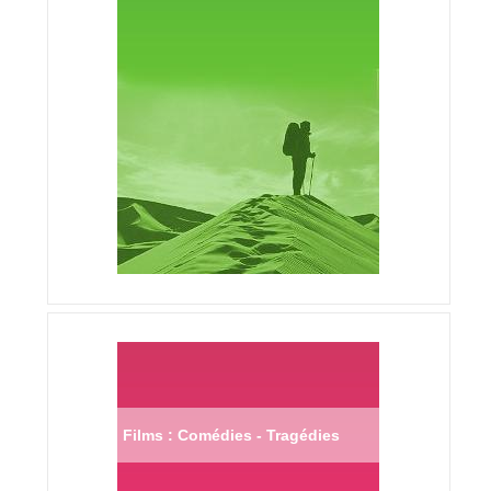
Films : Comédies - Tragédies