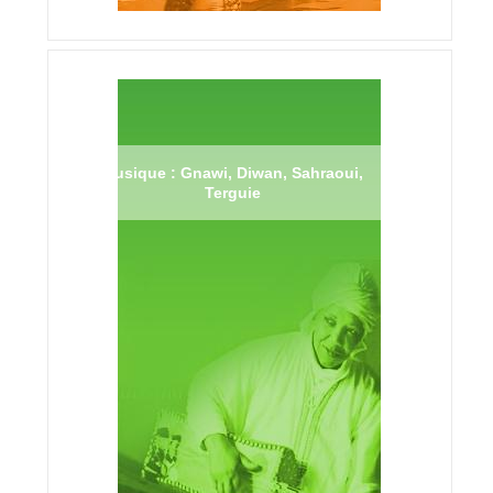
Musique : Gnawi, Diwan, Sahraoui,
Terguie