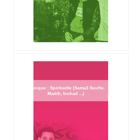
Musique : Spirituelle (Sama3 Soufie,
Madih, Inchad ...)