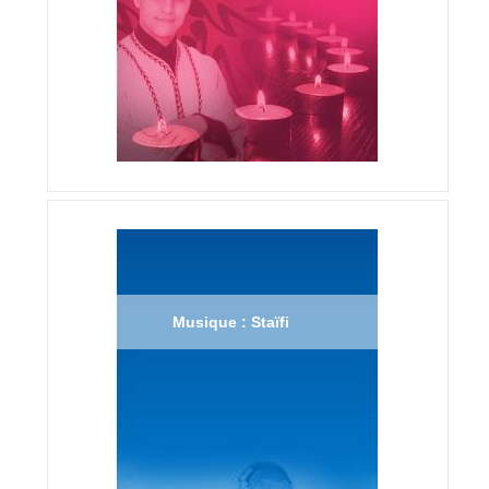
Musique : Staïfi