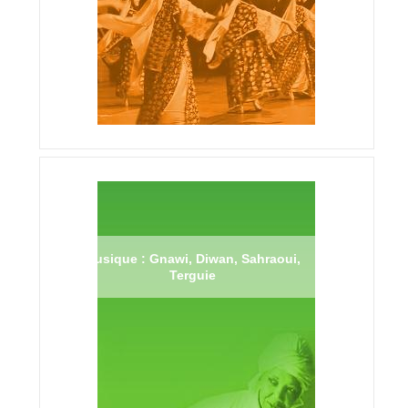
Musique : Gnawi, Diwan, Sahraoui,
Terguie