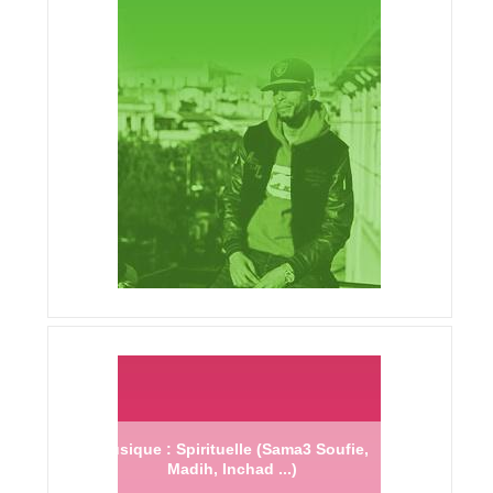
Musique : Spirituelle (Sama3 Soufie,
Madih, Inchad ...)