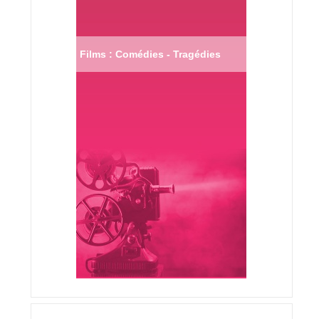
Films : Comédies - Tragédies