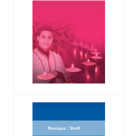
Musique : Staïfi