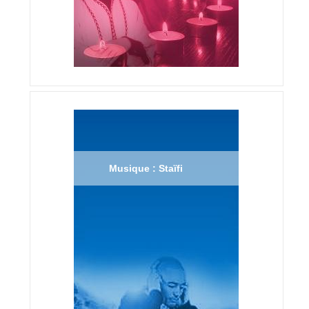
Musique : Staïfi