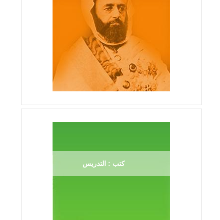
كتب : التدريس