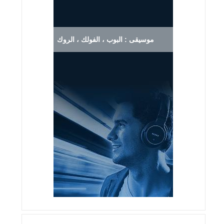
موسيقى : البوب ، الفولك ، الروك