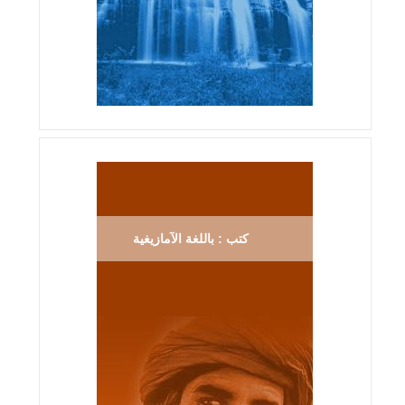
كتب : باللغة الآمازيغية