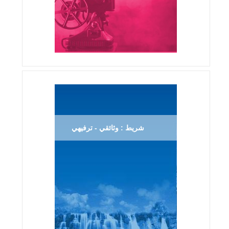
شريط : وثائقي - ترفيهي