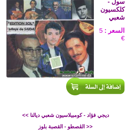
سول -
كلكسيون
شعبي
السعر :
5
€
<< ديجي فؤاد - كومبيلاسيون شعبي ديالنا
الڨصطو - القصبة بلوز >>