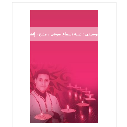
موسيقى : دينية (سماع صوفي ، مديح ، إنشاد ...)