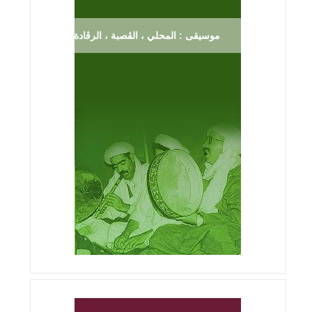
موسيقى : المحلي ، الڨصبة ، الرڨادة