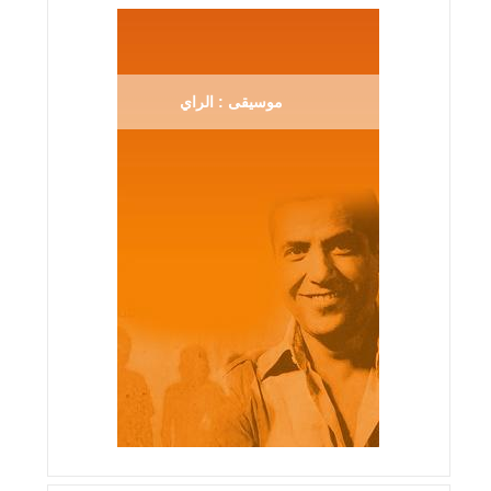
موسيقى : الراي