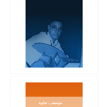
موسيقى : شاوية