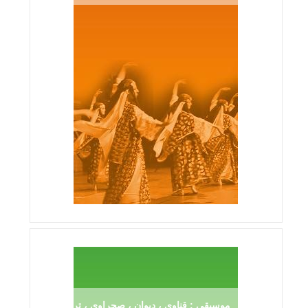
موسيقى : قناوي ، ديوان ، صحراوي ، ترڨية