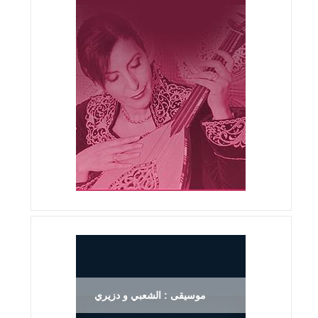
موسيقى : الشعبي و دزيري