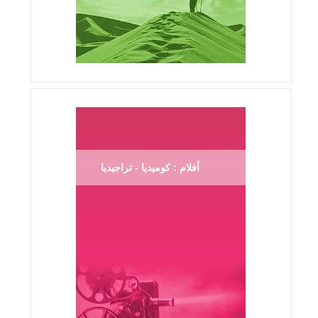
أفلام : كوميديا - تراجيديا