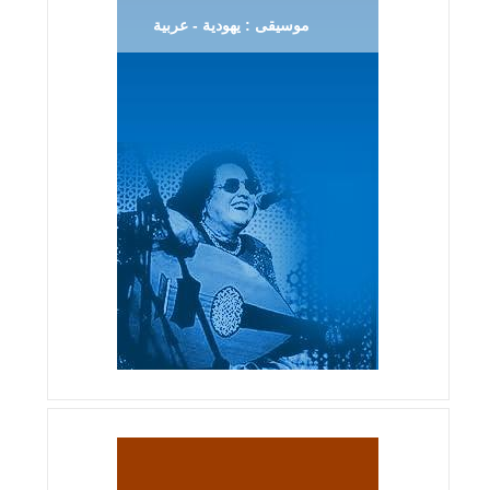
موسيقى : يهودية - عربية