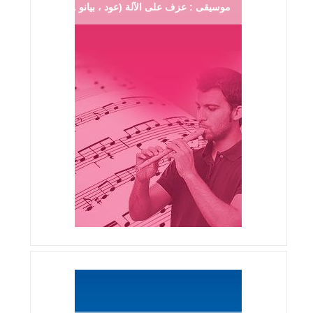
موسيقى : عزف على الآلة (عود ، بيانو ...)