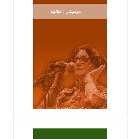
موسيقى : قبائلية