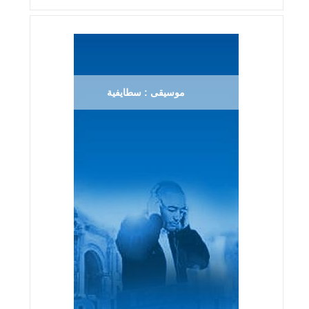
موسيقى : سطايفية