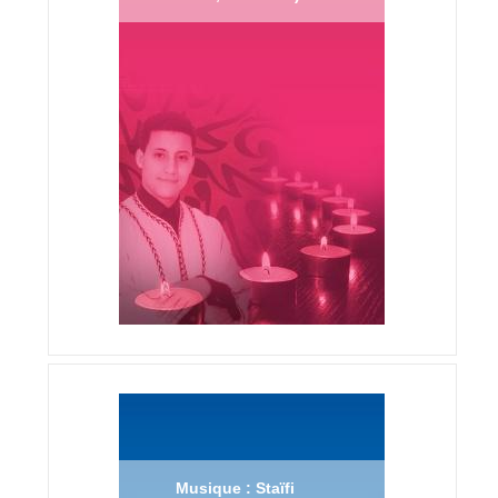
Musique : Staïfi