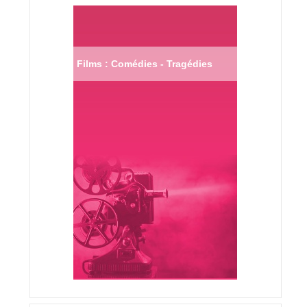
Films : Comédies - Tragédies