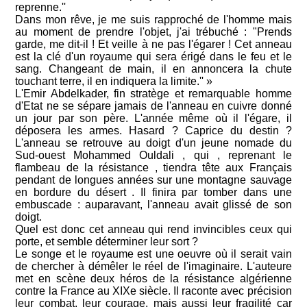
reprenne.''
Dans mon rêve, je me suis rapproché de l'homme mais
au moment de prendre l'objet, j'ai trébuché : "Prends
garde, me dit-il ! Et veille à ne pas l'égarer ! Cet anneau
est la clé d'un royaume qui sera érigé dans le feu et le
sang. Changeant de main, il en annoncera la chute
touchant terre, il en indiquera la limite.'' »
L'Emir Abdelkader, fin stratège et remarquable homme
d'Etat ne se sépare jamais de l'anneau en cuivre donné
un jour par son père. L'année même où il l'égare, il
déposera les armes. Hasard ? Caprice du destin ?
L'anneau se retrouve au doigt d'un jeune nomade du
Sud-ouest Mohammed Ouldali , qui , reprenant le
flambeau de la résistance , tiendra tête aux Français
pendant de longues années sur une montagne sauvage
en bordure du désert . Il finira par tomber dans une
embuscade : auparavant, l'anneau avait glissé de son
doigt.
Quel est donc cet anneau qui rend invincibles ceux qui
porte, et semble déterminer leur sort ?
Le songe et le royaume est une oeuvre où il serait vain
de chercher à démêler le réel de l'imaginaire. L'auteure
met en scène deux héros de la résistance algérienne
contre la France au XIXe siècle. Il raconte avec précision
leur combat, leur courage, mais aussi leur fragilité car