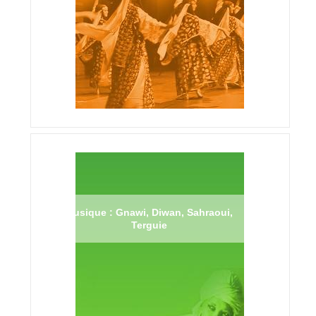
Musique : Gnawi, Diwan, Sahraoui,
Terguie