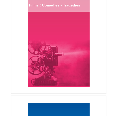
Films : Comédies - Tragédies