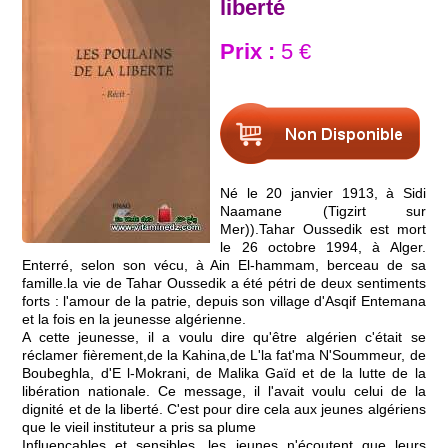
liberté
Prix :
5 €
Né le 20 janvier 1913, à Sidi
Naamane (Tigzirt sur
Mer)).Tahar Oussedik est mort
le 26 octobre 1994, à Alger.
Enterré, selon son vécu, à Ain El-hammam, berceau de sa
famille.la vie de Tahar Oussedik a été pétri de deux sentiments
forts : l'amour de la patrie, depuis son village d'Asqif Entemana
et la fois en la jeunesse algérienne.
A cette jeunesse, il a voulu dire qu'être algérien c'était se
réclamer fièrement,de la Kahina,de L'la fat'ma N'Soummeur, de
Boubeghla, d'E l-Mokrani, de Malika Gaïd et de la lutte de la
libération nationale. Ce message, il l'avait voulu celui de la
dignité et de la liberté. C'est pour dire cela aux jeunes algériens
que le vieil instituteur a pris sa plume
Influençables et sensibles, les jeunes n'écoutent que leurs