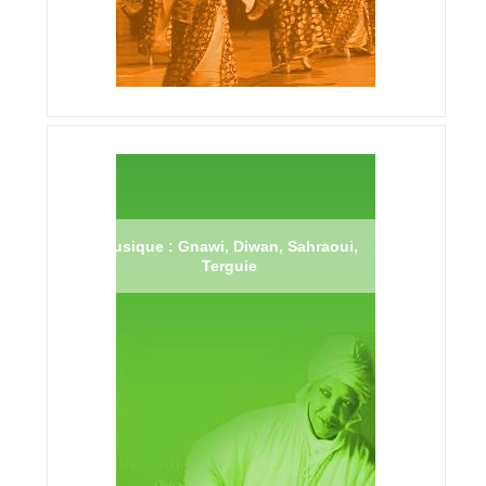
Musique : Gnawi, Diwan, Sahraoui,
Terguie