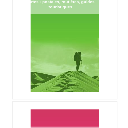
Cartes : postales, routières, guides
touristiques