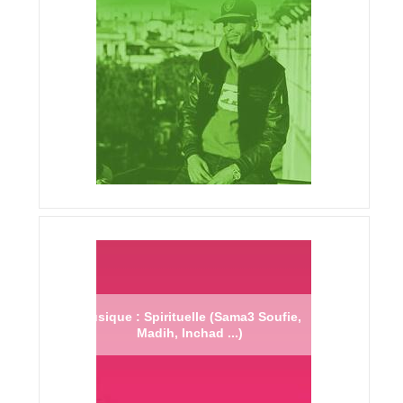
Musique : Spirituelle (Sama3 Soufie,
Madih, Inchad ...)