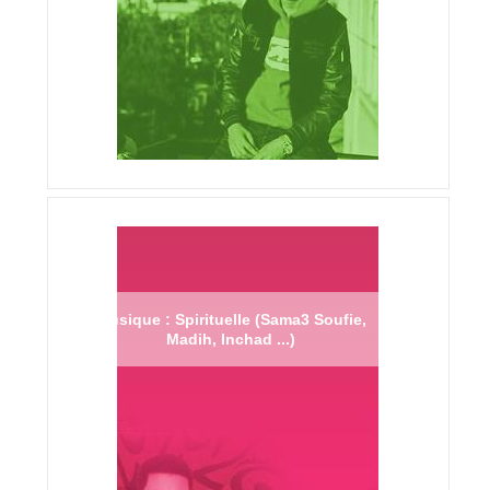
Musique : Spirituelle (Sama3 Soufie,
Madih, Inchad ...)