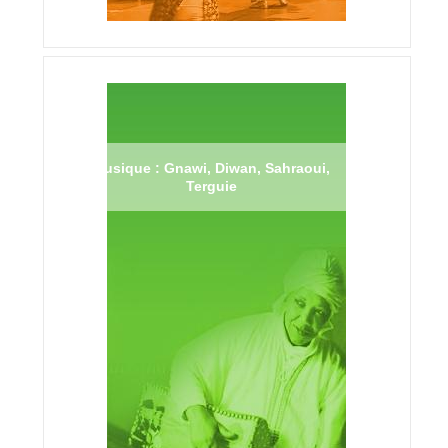
Musique : Gnawi, Diwan, Sahraoui,
Terguie