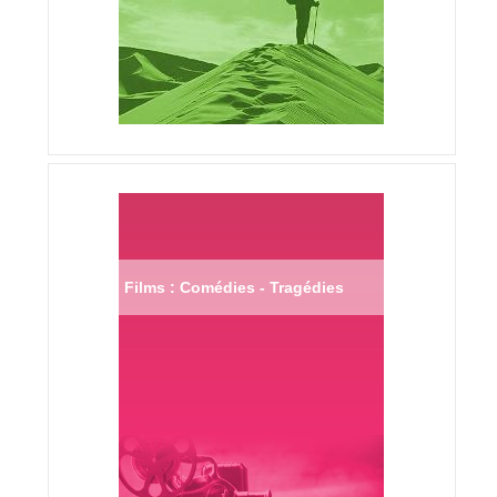
Films : Comédies - Tragédies