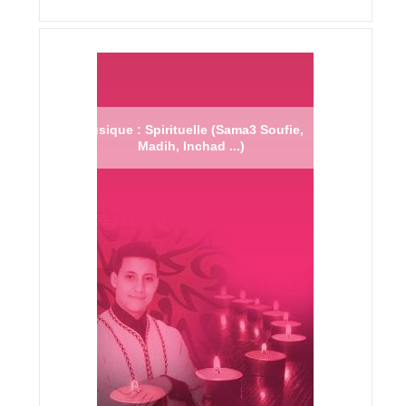
Musique : Spirituelle (Sama3 Soufie,
Madih, Inchad ...)