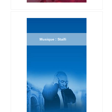
Musique : Staïfi