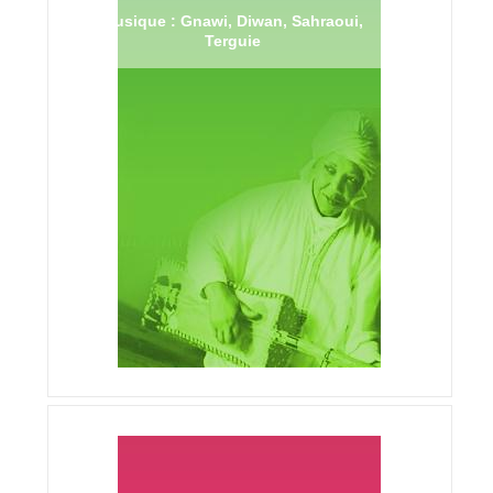
Musique : Gnawi, Diwan, Sahraoui,
Terguie