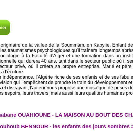
 originaire de la vallée de la Soummam, en Kabylie. Enfant de 
t les traumatismes psychologiques qu'il traînera longtemps apr
ciologie à la Faculté d'Alger et une formation dans un instit
sionnelle qui durera 40 ans, tant dans le secteur public où il
cteur privé, où il créera sa propre entreprise. Marié et père 
à l'écriture.
 indépendance, l'Algérie riche de ses enfants et de ses fabule
vision qui l'empêchent de prendre le train du développement et d
ais et distrayant, l'auteur nous propose une mosaïque de prises 
eurs espoirs, leurs travers, mais aussi leurs qualités humaines 
habane OUAHIOUNE - LA MAISON AU BOUT DES C
ouhoub BENNOUR - les enfants des jours sombres 