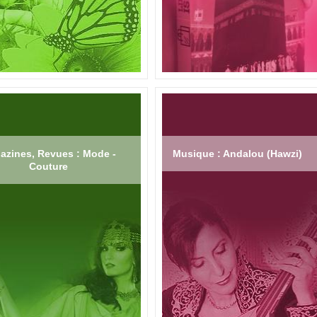
azines, Revues : Mode -
Musique : Andalou (Hawzi)
Couture