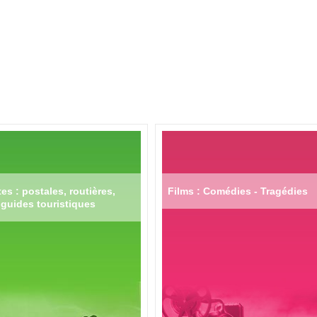
es : postales, routières,
Films : Comédies - Tragédies
guides touristiques