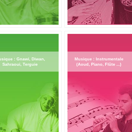
sique : Gnawi, Diwan,
Musique : Instrumentale
Sahraoui, Terguie
(Aoud, Piano, Flûte ...)