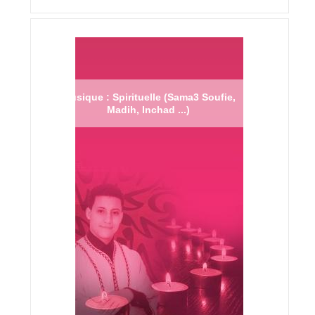
Musique : Spirituelle (Sama3 Soufie,
Madih, Inchad ...)