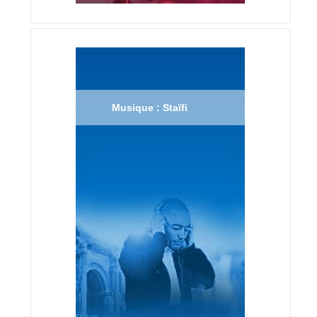
Musique : Staïfi