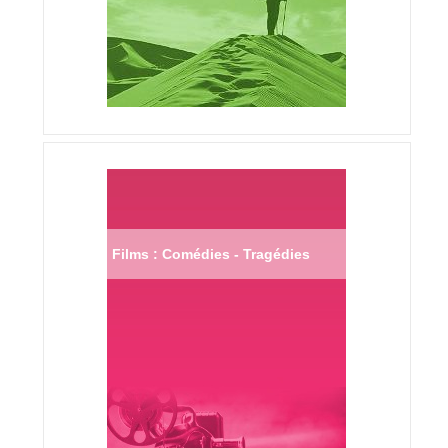
Films : Comédies - Tragédies