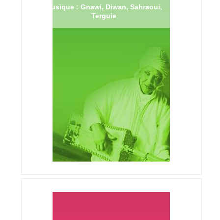
Musique : Gnawi, Diwan, Sahraoui,
Terguie