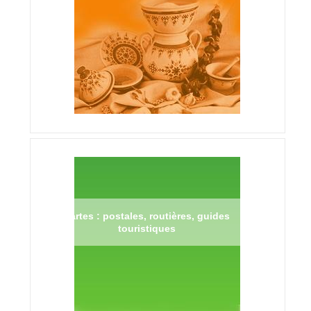
Cartes : postales, routières, guides
touristiques