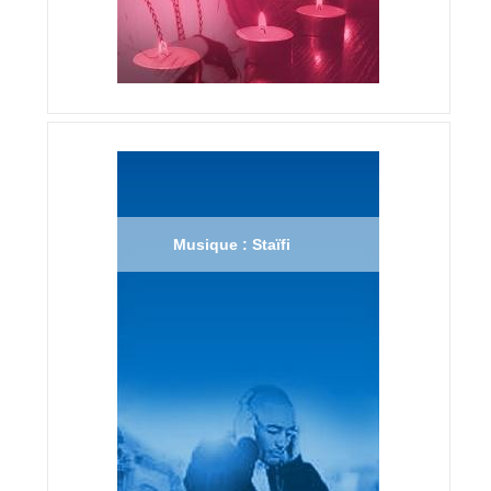
Musique : Staïfi