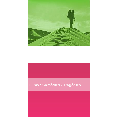
Films : Comédies - Tragédies