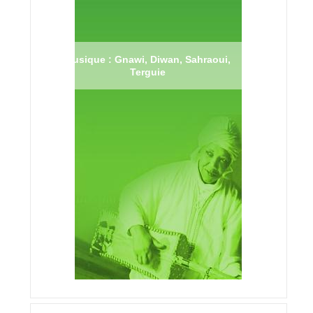
Musique : Gnawi, Diwan, Sahraoui,
Terguie