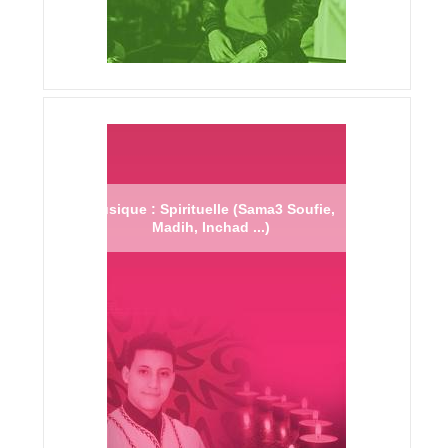
Musique : Spirituelle (Sama3 Soufie,
Madih, Inchad ...)