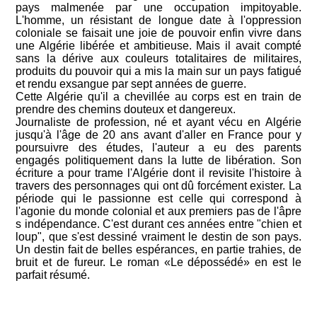
pays malmenée par une occupation impitoyable.
L'homme, un résistant de longue date à l'oppression
coloniale se faisait une joie de pouvoir enfin vivre dans
une Algérie libérée et ambitieuse. Mais il avait compté
sans la dérive aux couleurs totalitaires de militaires,
produits du pouvoir qui a mis la main sur un pays fatigué
et rendu exsangue par sept années de guerre.
Cette Algérie qu'il a chevillée au corps est en train de
prendre des chemins douteux et dangereux.
Journaliste de profession, né et ayant vécu en Algérie
jusqu'à l'âge de 20 ans avant d'aller en France pour y
poursuivre des études, l'auteur a eu des parents
engagés politiquement dans la lutte de libération. Son
écriture a pour trame l'Algérie dont il revisite l'histoire à
travers des personnages qui ont dû forcément exister. La
période qui le passionne est celle qui correspond à
l'agonie du monde colonial et aux premiers pas de l'âpre
s indépendance. C'est durant ces années entre "chien et
loup", que s'est dessiné vraiment le destin de son pays.
Un destin fait de belles espérances, en partie trahies, de
bruit et de fureur. Le roman «Le dépossédé» en est le
parfait résumé.