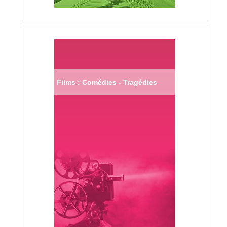
Films : Comédies - Tragédies