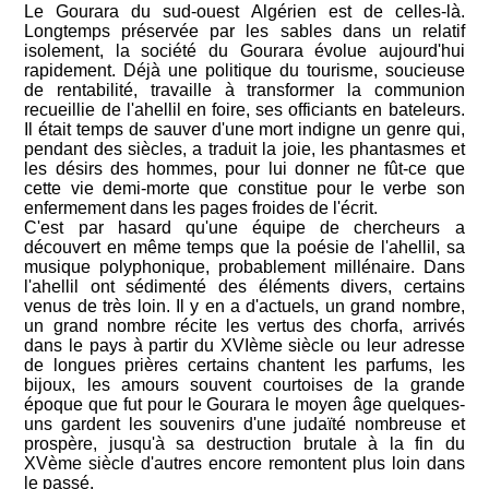
Le Gourara du sud-ouest Algérien est de celles-là.
Longtemps préservée par les sables dans un relatif
isolement, la société du Gourara évolue aujourd'hui
rapidement. Déjà une politique du tourisme, soucieuse
de rentabilité, travaille à transformer la communion
recueillie de l'ahellil en foire, ses officiants en bateleurs.
Il était temps de sauver d'une mort indigne un genre qui,
pendant des siècles, a traduit la joie, les phantasmes et
les désirs des hommes, pour lui donner ne fût-ce que
cette vie demi-morte que constitue pour le verbe son
enfermement dans les pages froides de l'écrit.
C'est par hasard qu'une équipe de chercheurs a
découvert en même temps que la poésie de l'ahellil, sa
musique polyphonique, probablement millénaire. Dans
l'ahellil ont sédimenté des éléments divers, certains
venus de très loin. Il y en a d'actuels, un grand nombre,
un grand nombre récite les vertus des chorfa, arrivés
dans le pays à partir du XVIème siècle ou leur adresse
de longues prières certains chantent les parfums, les
bijoux, les amours souvent courtoises de la grande
époque que fut pour le Gourara le moyen âge quelques-
uns gardent les souvenirs d'une judaïté nombreuse et
prospère, jusqu'à sa destruction brutale à la fin du
XVème siècle d'autres encore remontent plus loin dans
le passé.