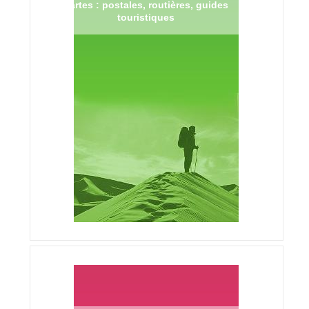
Cartes : postales, routières, guides
touristiques