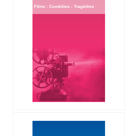
Films : Comédies - Tragédies