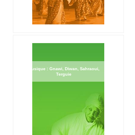
Musique : Gnawi, Diwan, Sahraoui,
Terguie