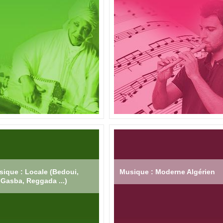
ique : Locale (Bedoui,
Musique : Moderne Algérien
Gasba, Reggada ...)