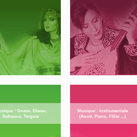
sique : Gnawi, Diwan,
Musique : Instrumentale
Sahraoui, Terguie
(Aoud, Piano, Flûte ...)