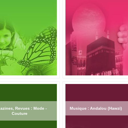
azines, Revues : Mode -
Musique : Andalou (Hawzi)
Couture