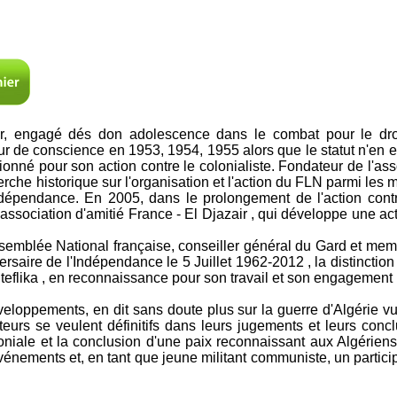
eur, engagé dés don adolescence dans le combat pour le dr
 de conscience en 1953, 1954, 1955 alors que le statut n'en exi
ctionné pour son action contre le colonialiste. Fondateur de l'as
erche historique sur l'organisation et l'action du FLN parmi le
dépendance. En 2005, dans le prolongement de l'action contre 
l'association d'amitié France - El Djazair , qui développe une act
mblée National française, conseiller général du Gard et memb
rsaire de l'Indépendance le 5 Juillet 1962-2012 , la distinctio
eflika , en reconnaissance pour son travail et son engagement p
veloppements, en dit sans doute plus sur la guerre d'Algérie vu
urs se veulent définitifs dans leurs jugements et leurs conc
oloniale et la conclusion d'une paix reconnaissant aux Algérie
 événements et, en tant que jeune militant communiste, un particip