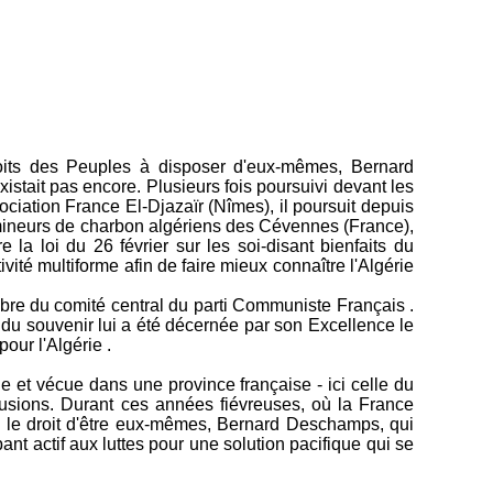
oits des Peuples à disposer d'eux-mêmes, Bernard
stait pas encore. Plusieurs fois poursuivi devant les
sociation France El-Djazaïr (Nîmes), il poursuit depuis
s mineurs de charbon algériens des Cévennes (France),
la loi du 26 février sur les soi-disant bienfaits du
ivité multiforme afin de faire mieux connaître l'Algérie
re du comité central du parti Communiste Français .
n du souvenir lui a été décernée par son Excellence le
our l'Algérie .
e et vécue dans une province française - ici celle du
lusions. Durant ces années fiévreuses, où la France
ns le droit d'être eux-mêmes, Bernard Deschamps, qui
ant actif aux luttes pour une solution pacifique qui se