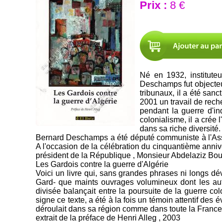
Prix :
8 €
Né en 1932, institut
Deschamps fut objecteur
tribunaux, il a été san
2001 un travail de rech
pendant la guerre d'in
colonialisme, il a crée 
dans sa riche diversité.
Bernard Deschamps a été député communiste à l'Asse
A l'occasion de la célébration du cinquantième annive
président de la République , Monsieur Abdelaziz Bout
Les Gardois contre la guerre d'Algérie
Voici un livre qui, sans grandes phrases ni longs dé
Gard- que maints ouvrages volumineux dont les aute
divisée balançait entre la poursuite de la guerre c
signe ce texte, a été à la fois un témoin attentif des
déroulait dans sa région comme dans toute la France
extrait de la préface de Henri Alleg , 2003