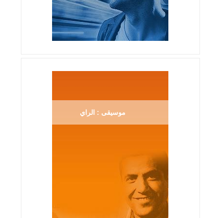
موسيقى : الراي