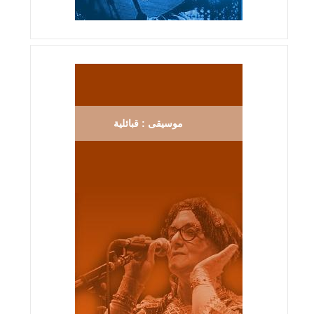
موسيقى : قبائلية