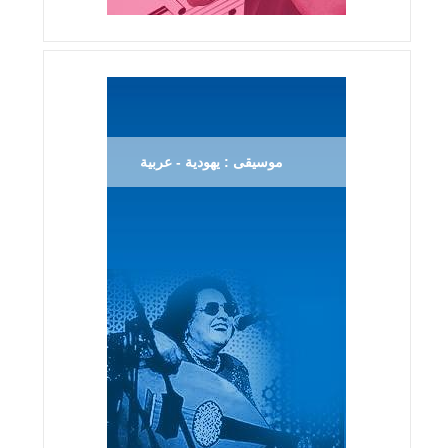
موسيقى : يهودية - عربية