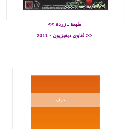
<< طبعة ـ زردة
ڨناوى ديفيزيون - 2011 >>
حرف