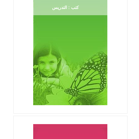
كتب : التدريس