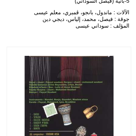
5-بانية (فيصل السوداني)
الآلات : ماندول، بانجو، ڨمبري، معلم عيسى
جوقة : فيصل، محمد، إلياس، ديجي دين
المؤلف : سوداني عيسى