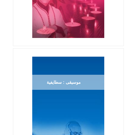
موسيقى : سطايفية