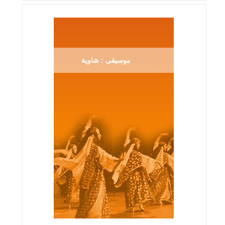
موسيقى : شاوية