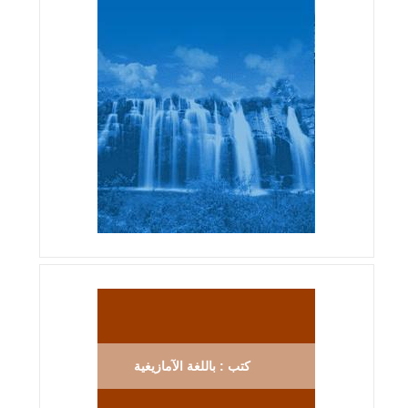
كتب : باللغة الآمازيغية