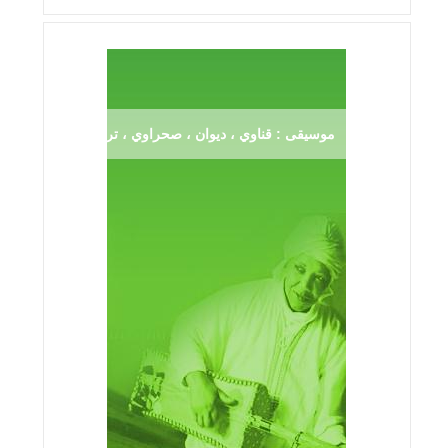
موسيقى : قناوي ، ديوان ، صحراوي ، ترڨية