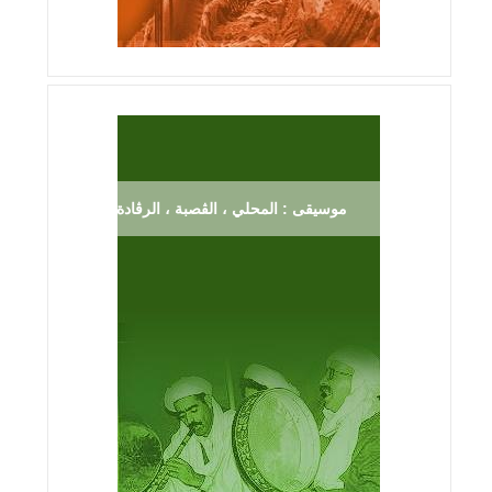
موسيقى : المحلي ، الڨصبة ، الرڨادة