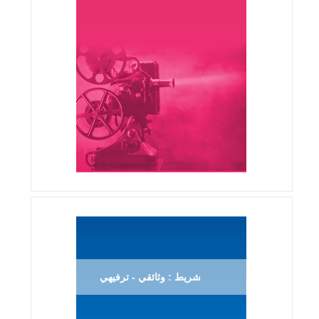
شريط : وثائقي - ترفيهي