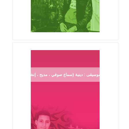
موسيقى : دينية (سماع صوفي ، مديح ، إنشاد ...)