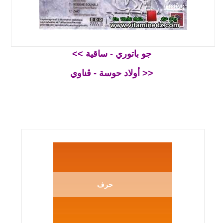
<< جو باتوري - ساقية
أولاد حوسة - ڨناوي >>
حرف