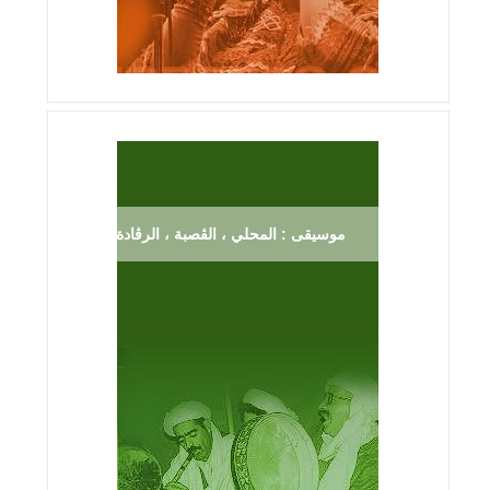
موسيقى : المحلي ، الڨصبة ، الرڨادة