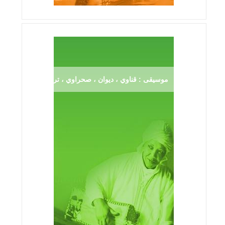
موسيقى : قناوي ، ديوان ، صحراوي ، ترڨية