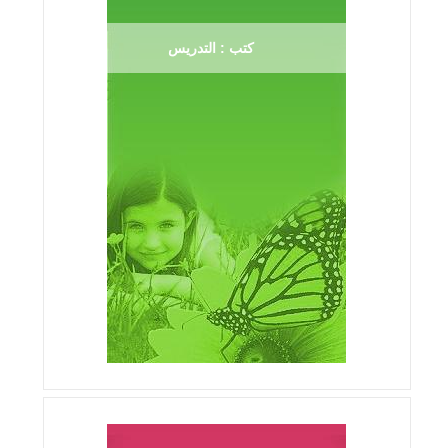
كتب : التدريس