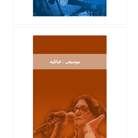
موسيقى : قبائلية