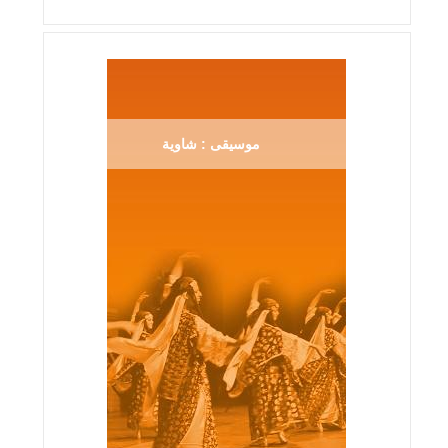
موسيقى : شاوية