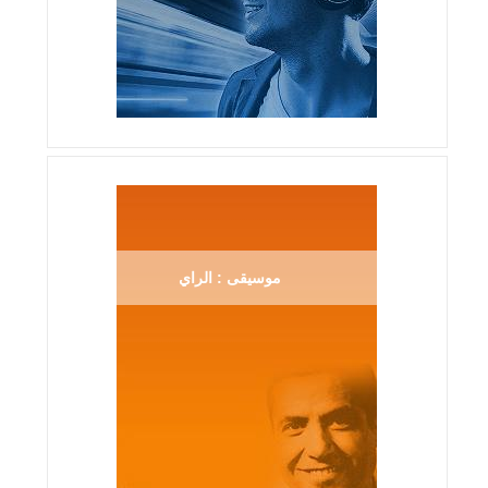
موسيقى : الراي