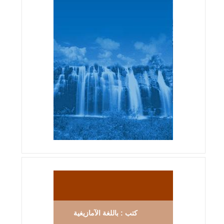
كتب : باللغة الآمازيغية