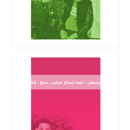
موسيقى : دينية (سماع صوفي ، مديح ، إنشاد ...)