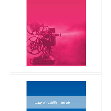
شريط : وثائقي - ترفيهي