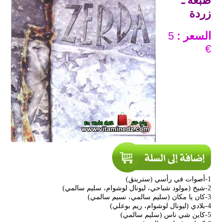
طبعة ـ
زردة
السعر :
5
€
1-أصوات في رأسي (سترينڨ)
2-شيخ (مولود شباحي، ليونال لوشوام، سليم سالمي)
3-كان يا مكان (سليم سالمي، نسيم سالمي)
4-بلادي (ليونال لوشوام، ريم بوعلي)
5-كاين شي ناس (سليم سالمي)