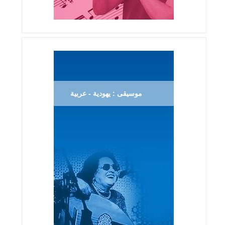
موسيقى : يهودية - عربية