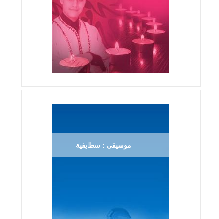
موسيقى : سطايفية