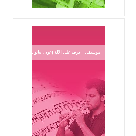
موسيقى : عزف على الآلة (عود ، بيانو ...)