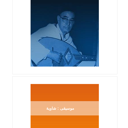
موسيقى : شاوية