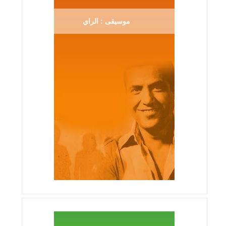
موسيقى : الراي