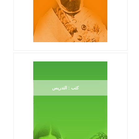
كتب : التدريس