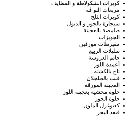
كويرات الشكولاطة و القطايف
مربعات النو ڨة
كويرات الثلج
سيجارة بالجوز و الديول
صامصة بالعجينة
الجويزات
مقيرطات مورقين
سليلات الربيع
خاتم العروسة
أعمدة اللوز
تاج بالكشته
قلب بالجلجلان
العجينة المورقة
حلوة محشية بعجينة اللوز
حلوة الجوز
كعبوغزل الملون
قنفذ البحر