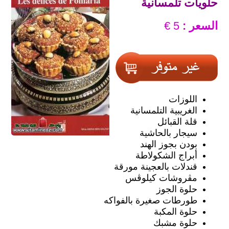
حلويات تلمسانية
السعر :
5 €
اللوزات
الغريبية التلمسانية
قلة القبائل
سيجار بالحاشية
بودن بجوز الهند
أبراج الشكولاطة
قندلات بالعجينة مورقة
مڨروشات كيلوڨس
حلوة الجوز
طورطات صغيرة بالفواكه
حلوة المكبة
حلوة مشبك