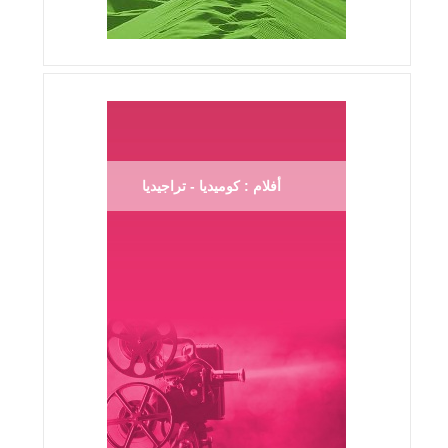
أفلام : كوميديا - تراجيديا