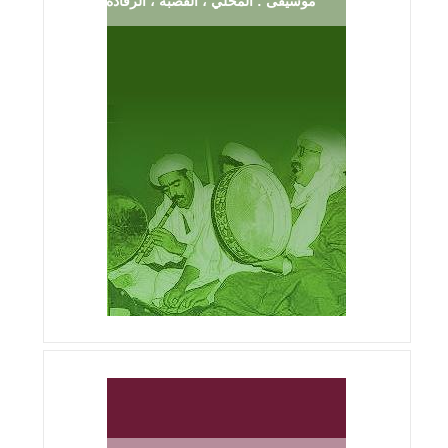
موسيقى : المحلي ، الڨصبة ، الرڨادة