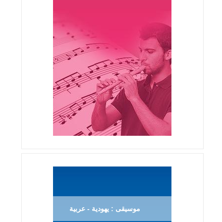
موسيقى : يهودية - عربية