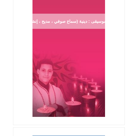
موسيقى : دينية (سماع صوفي ، مديح ، إنشاد ...)