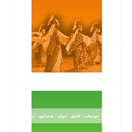
موسيقى : قناوي ، ديوان ، صحراوي ، ترڨية