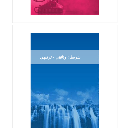
شريط : وثائقي - ترفيهي