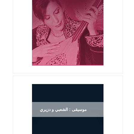
موسيقى : الشعبي و دزيري