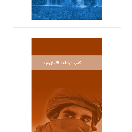
كتب : باللغة الآمازيغية