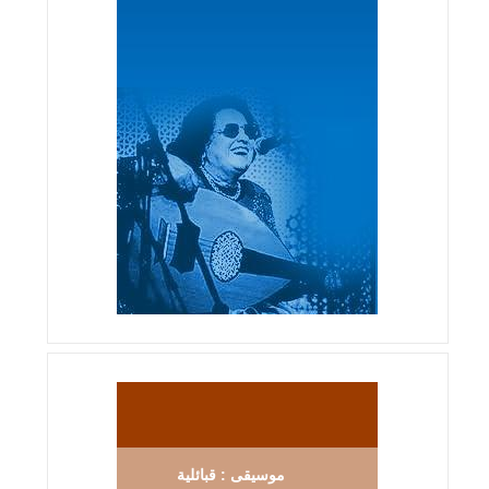
موسيقى : قبائلية