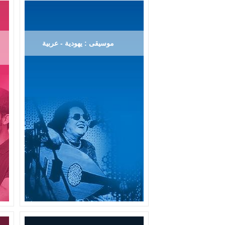
موسيقى : يهودية - عربية