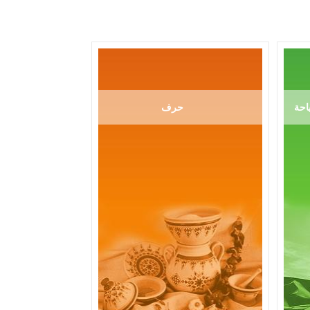
احة
حرف