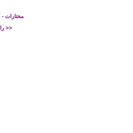
<< مختارات 
رابح درياسة - يا حمام البلدي >>