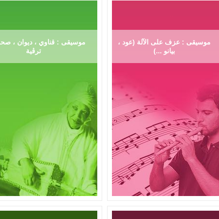
موسيقى : عزف على الآلة (عود ،
موسيقى : قناوي ، ديوان ، صحر
بيانو ...)
ترڨية