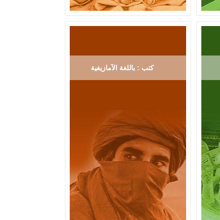
كتب : باللغة الآمازيغية