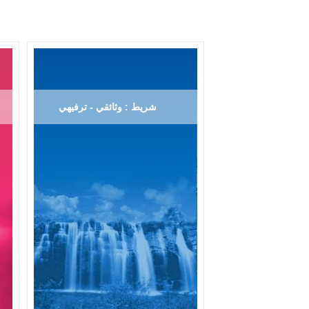
شريط : وثائقي - ترفيهي