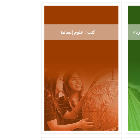
ياء
كتب : علوم إنسانية