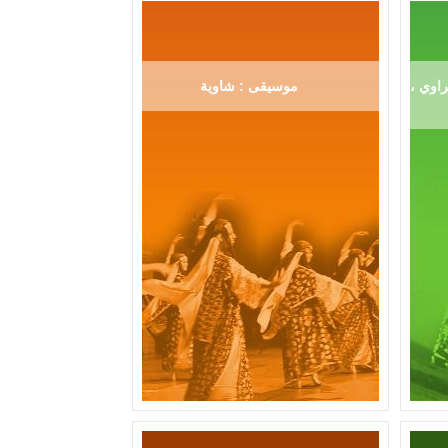
اوي ،
موسيقى : شاوية