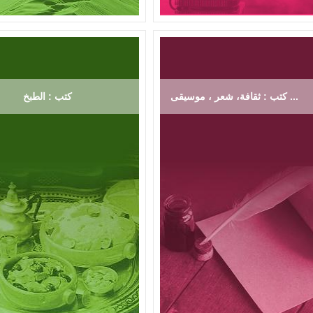
كتب : ثقافة، شعر ، موسيقى ...
كتب : الطبخ