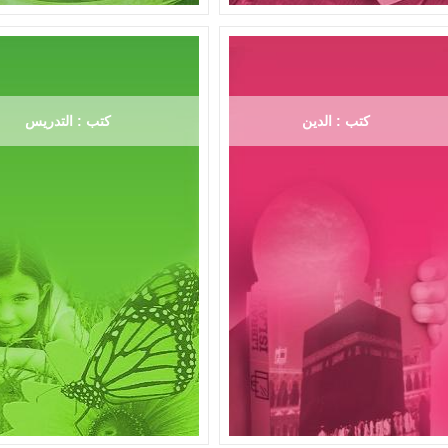
كتب : الدين
كتب : التدريس