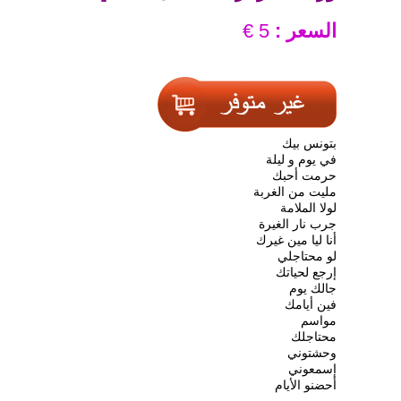
السعر :
5 €
بتونس بيك
في يوم و ليلة
حرمت أحبك
مليت من الغربة
لولا الملامة
جرب نار الغيرة
أنا ليا مين غيرك
لو محتاجلي
إرجع لحياتك
جالك يوم
فين أيامك
مواسم
محتاجلك
وحشتوني
إسمعوني
أحضنو الأيام