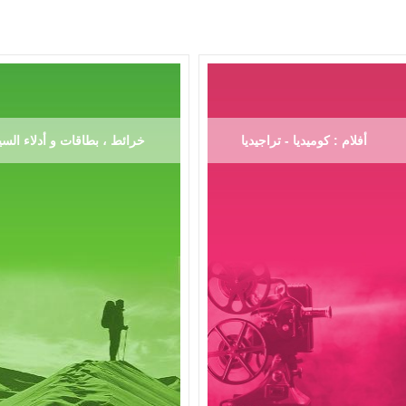
أفلام : كوميديا - تراجيديا
خرائط ، بطاقات و أدلاء السي