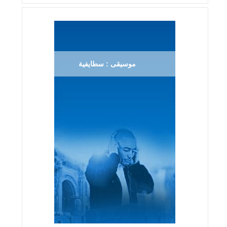
موسيقى : سطايفية