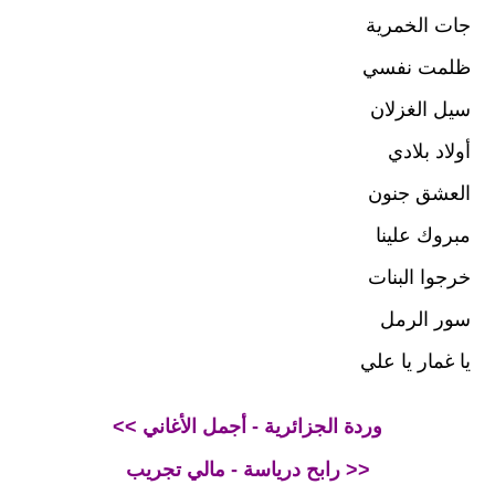
جات الخمرية
ظلمت نفسي
سيل الغزلان
أولاد بلادي
العشق جنون
مبروك علينا
خرجوا البنات
سور الرمل
يا غمار يا علي
<< وردة الجزائرية - أجمل الأغاني
رابح درياسة - مالي تجريب >>