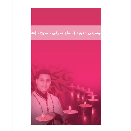
موسيقى : دينية (سماع صوفي ، مديح ، إنشاد ...)