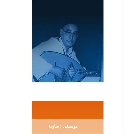
موسيقى : شاوية