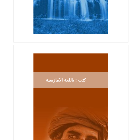
كتب : باللغة الآمازيغية