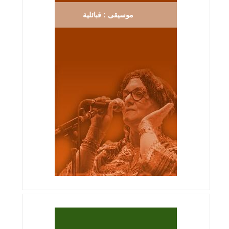
موسيقى : قبائلية