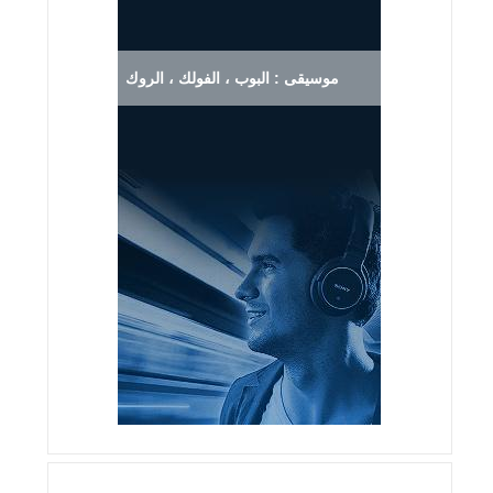
موسيقى : البوب ، الفولك ، الروك