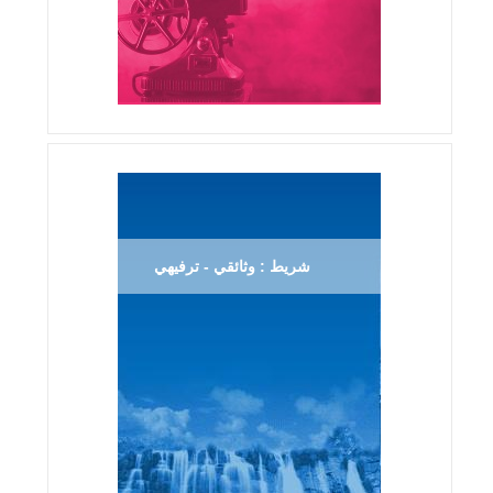
شريط : وثائقي - ترفيهي