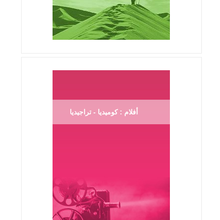
أفلام : كوميديا - تراجيديا