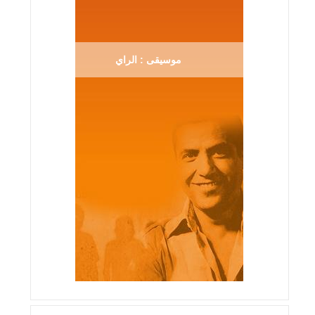
موسيقى : الراي