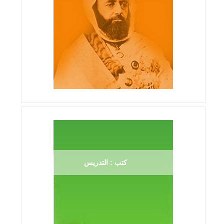
كتب : التدريس