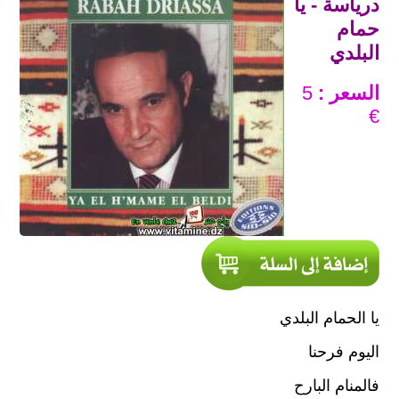
درياسة - يا
حمام
البلدي
السعر :
5
€
يا الحمام البلدي
اليوم فرحنا
فالمنام البارح