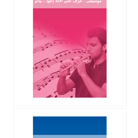
موسيقى : عزف على الآلة (عود ، بيانو ...)