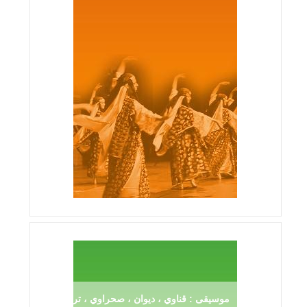
موسيقى : قناوي ، ديوان ، صحراوي ، ترڨية