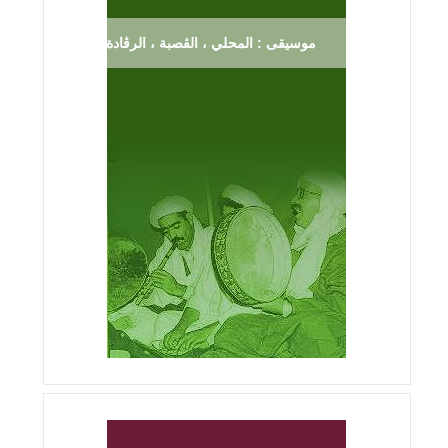
موسيقى : المحلي ، الڨصبة ، الرڨادة