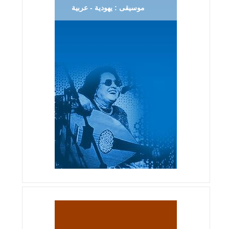
موسيقى : يهودية - عربية