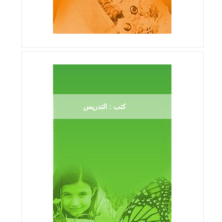
كتب : التدريس