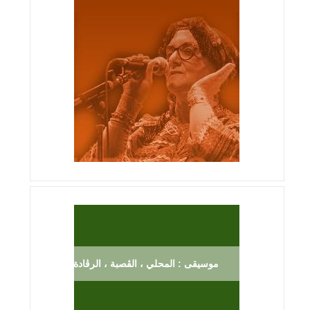
موسيقى : المحلي ، الڨصبة ، الرڨادة