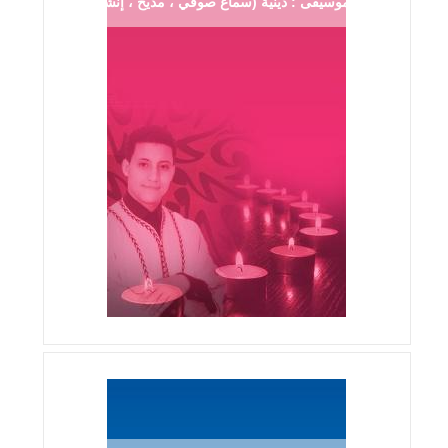
موسيقى : دينية (سماع صوفي ، مديح ، إنشاد ...)