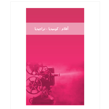
أفلام : كوميديا - تراجيديا