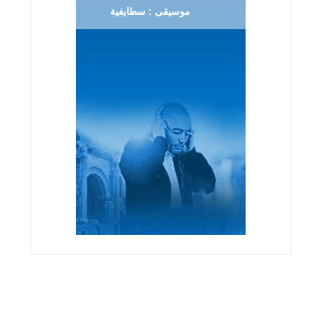
موسيقى : سطايفية