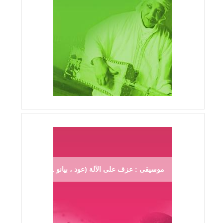
موسيقى : عزف على الآلة (عود ، بيانو ...)