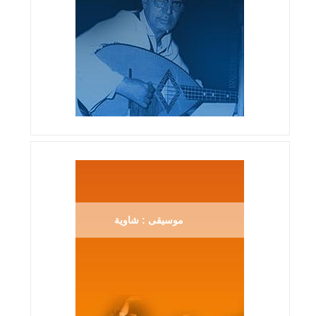
موسيقى : شاوية