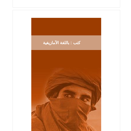
كتب : باللغة الآمازيغية