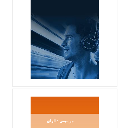
موسيقى : الراي