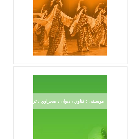
موسيقى : قناوي ، ديوان ، صحراوي ، ترڨية