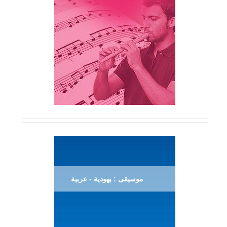
موسيقى : يهودية - عربية