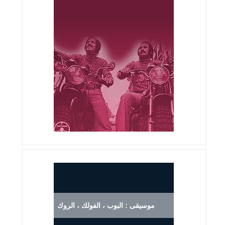
موسيقى : البوب ، الفولك ، الروك