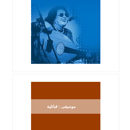
موسيقى : قبائلية