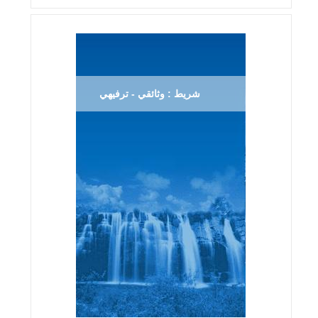
شريط : وثائقي - ترفيهي