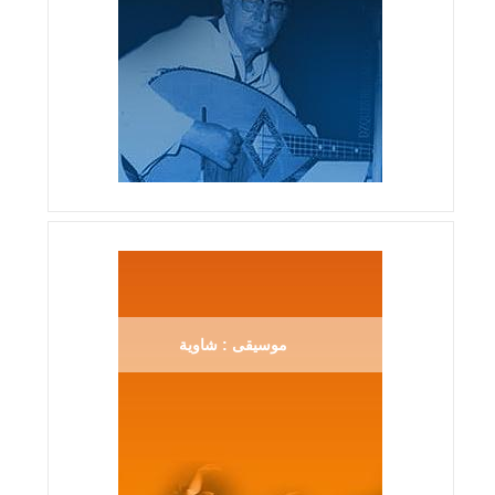
موسيقى : شاوية