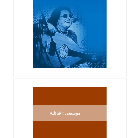
موسيقى : قبائلية