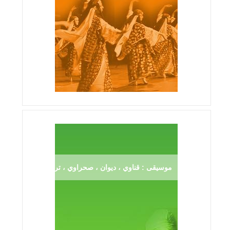
موسيقى : قناوي ، ديوان ، صحراوي ، ترڨية