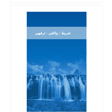
شريط : وثائقي - ترفيهي