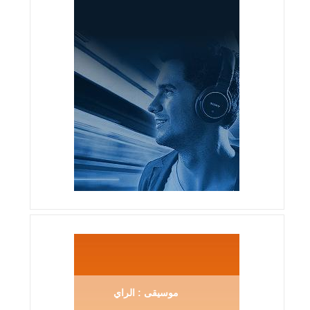
موسيقى : الراي