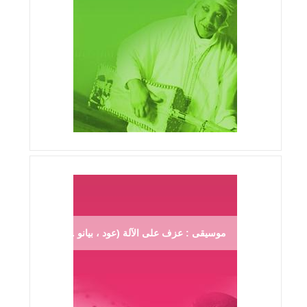
موسيقى : عزف على الآلة (عود ، بيانو ...)