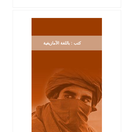
كتب : باللغة الآمازيغية