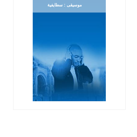
موسيقى : سطايفية