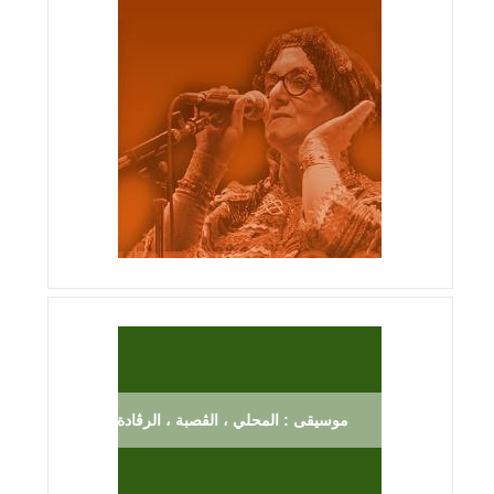
موسيقى : المحلي ، الڨصبة ، الرڨادة