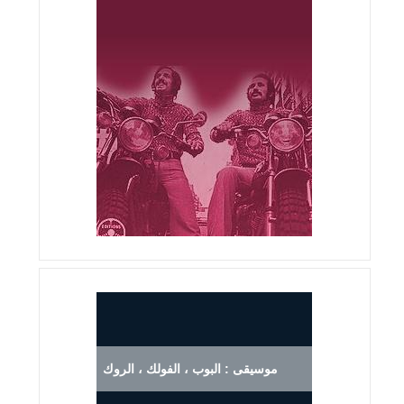
موسيقى : البوب ، الفولك ، الروك