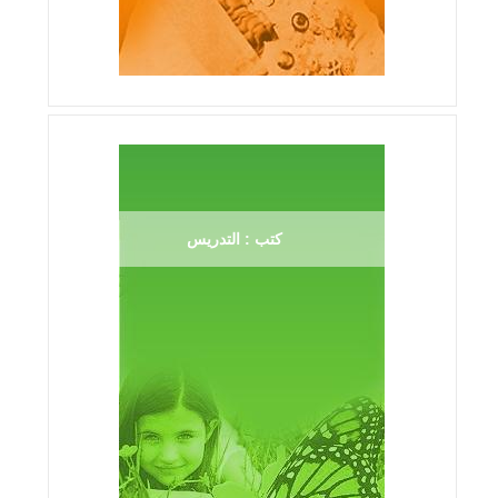
كتب : التدريس