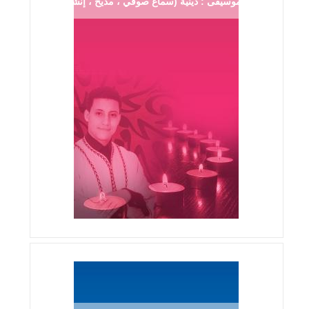
موسيقى : دينية (سماع صوفي ، مديح ، إنشاد ...)