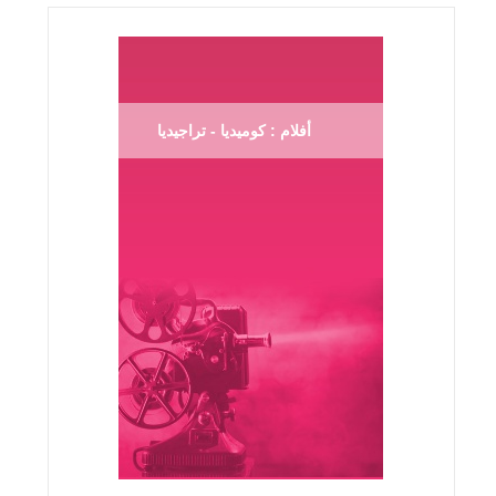
أفلام : كوميديا - تراجيديا