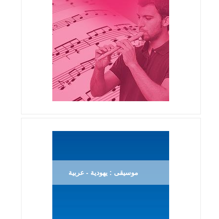
موسيقى : يهودية - عربية