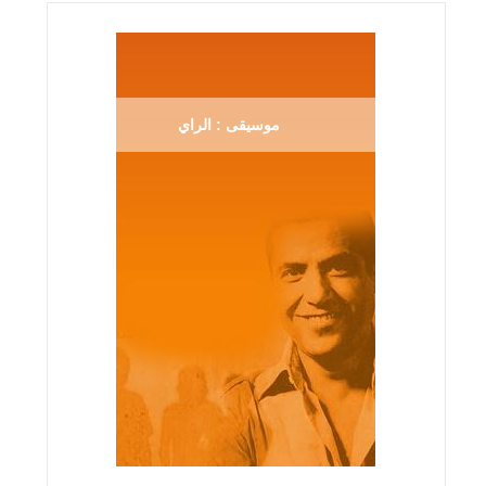
موسيقى : الراي