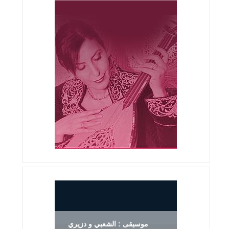
موسيقى : الشعبي و دزيري