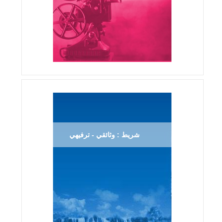
شريط : وثائقي - ترفيهي