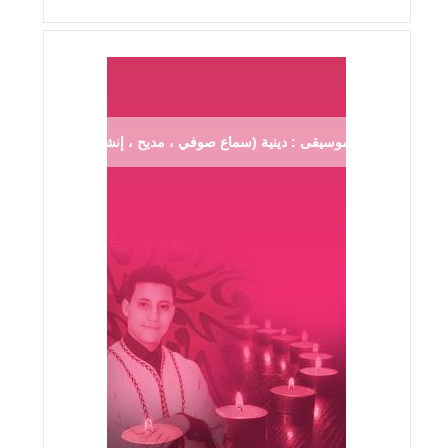
موسيقى : دينية (سماع صوفي ، مديح ، إنشاد ...)