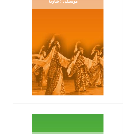
موسيقى : شاوية