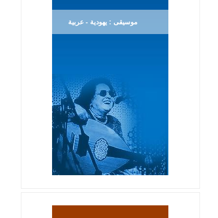
موسيقى : يهودية - عربية