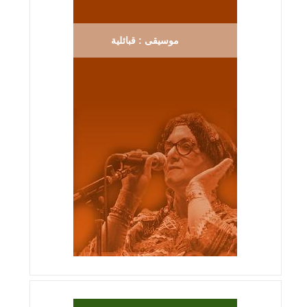
موسيقى : قبائلية