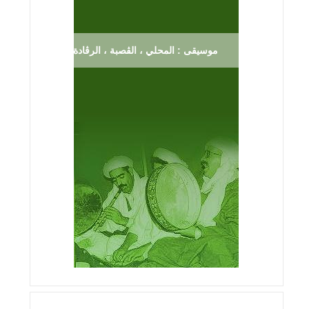
موسيقى : المحلي ، الڨصبة ، الرڨادة