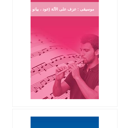
موسيقى : عزف على الآلة (عود ، بيانو ...)