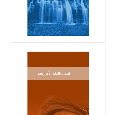
كتب : باللغة الآمازيغية