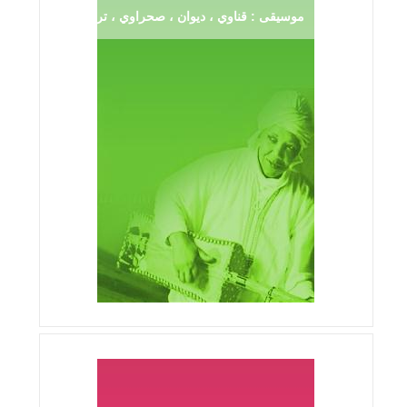
موسيقى : قناوي ، ديوان ، صحراوي ، ترڨية