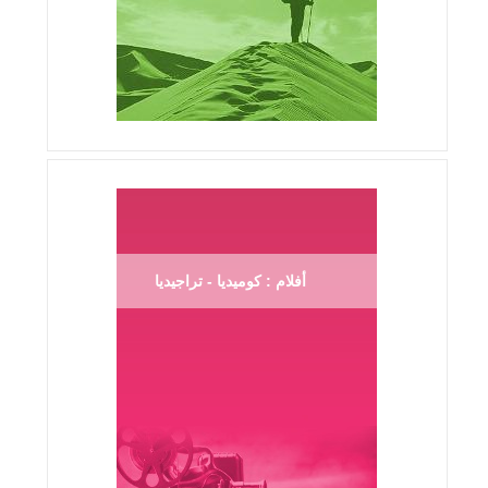
أفلام : كوميديا - تراجيديا