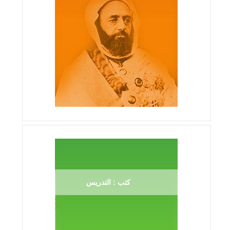
كتب : التدريس