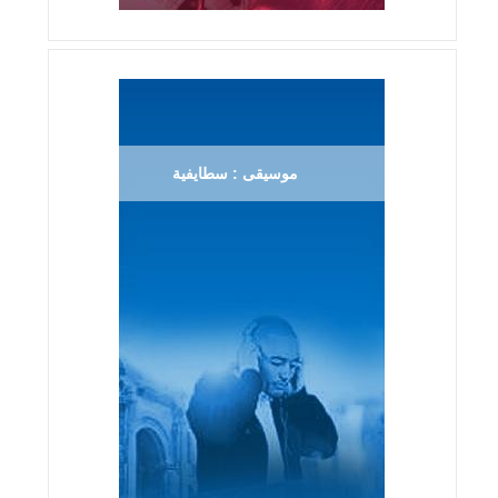
موسيقى : سطايفية