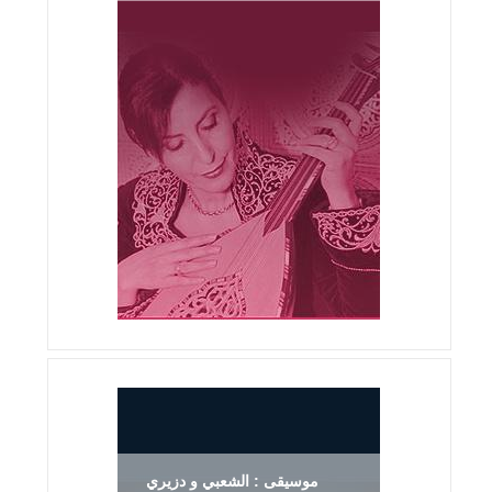
موسيقى : الشعبي و دزيري