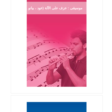
موسيقى : عزف على الآلة (عود ، بيانو ...)