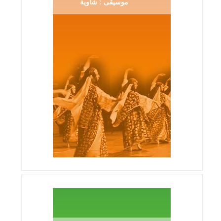
موسيقى : شاوية