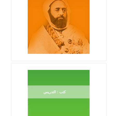
كتب : التدريس