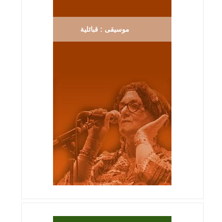
موسيقى : قبائلية