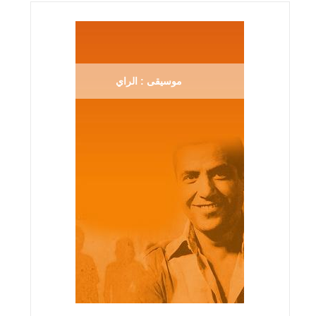
موسيقى : الراي