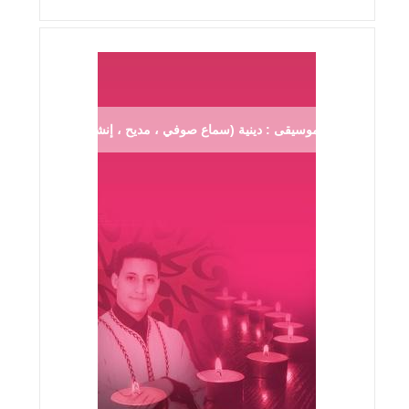
موسيقى : دينية (سماع صوفي ، مديح ، إنشاد ...)