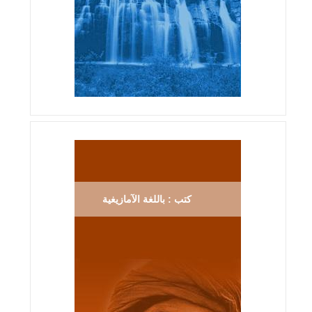
كتب : باللغة الآمازيغية