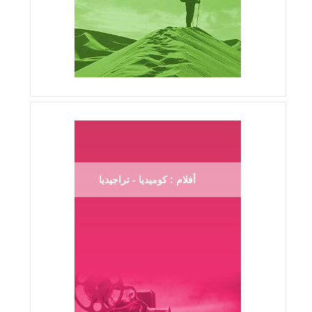
أفلام : كوميديا - تراجيديا