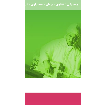
موسيقى : قناوي ، ديوان ، صحراوي ، ترڨية