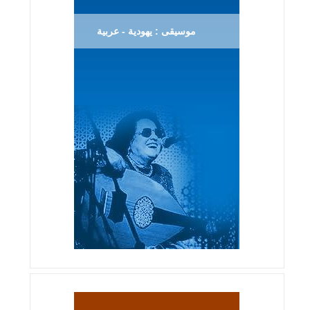
موسيقى : يهودية - عربية