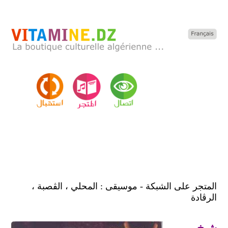
المتجر على الشبكة - موسيقى : المحلي ، الڨصبة ،
الرڨادة