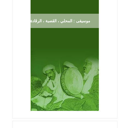
موسيقى : المحلي ، الڨصبة ، الرڨادة