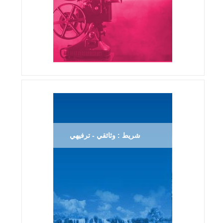
شريط : وثائقي - ترفيهي