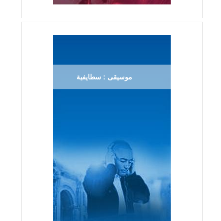
موسيقى : سطايفية