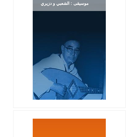
موسيقى : الشعبي و دزيري