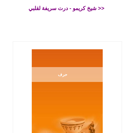
شيخ كريمو - درت سريفة لقلبي >>
حرف