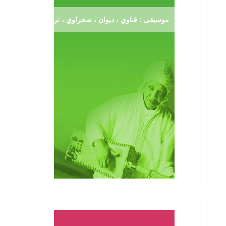
موسيقى : قناوي ، ديوان ، صحراوي ، ترڨية