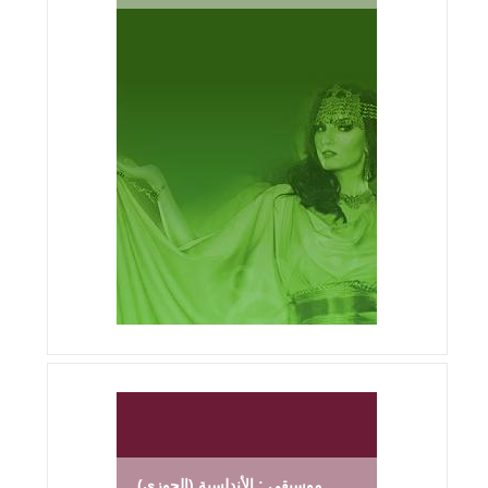
موسيقى : الأندلسية (الحوزي)