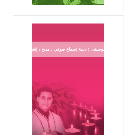
موسيقى : دينية (سماع صوفي ، مديح ، إنشاد ...)