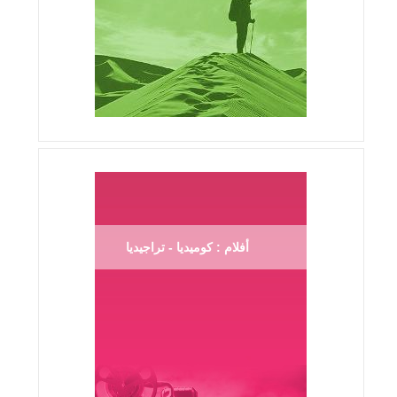
أفلام : كوميديا - تراجيديا