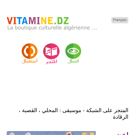
المتجر على الشبكة - موسيقى : المحلي ، الڨصبة ،
الرڨادة