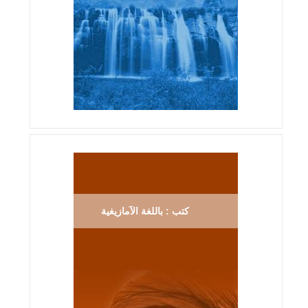
كتب : باللغة الآمازيغية