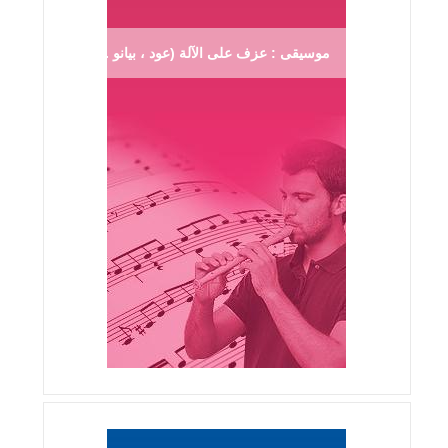
موسيقى : عزف على الآلة (عود ، بيانو ...)