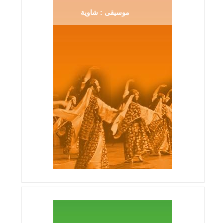
موسيقى : شاوية