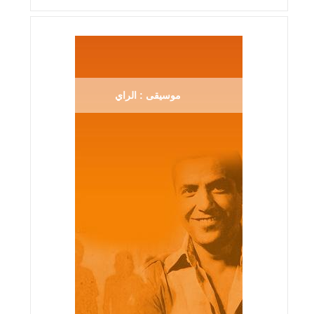
موسيقى : الراي