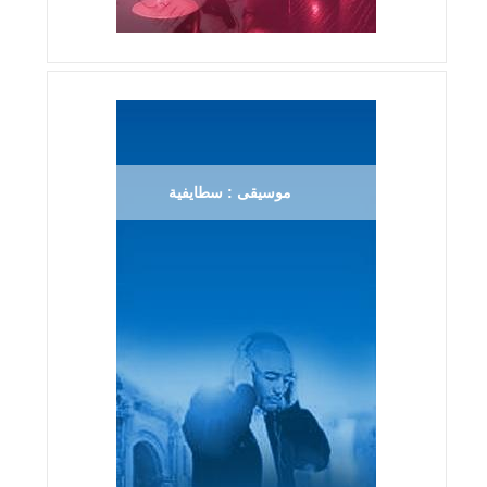
موسيقى : سطايفية