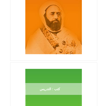
كتب : التدريس