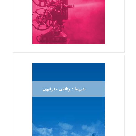
شريط : وثائقي - ترفيهي