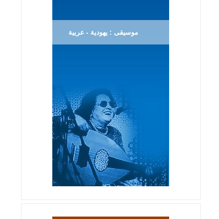
موسيقى : يهودية - عربية