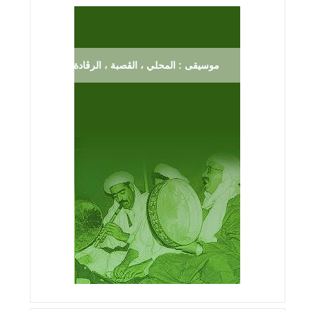
موسيقى : المحلي ، الڨصبة ، الرڨادة