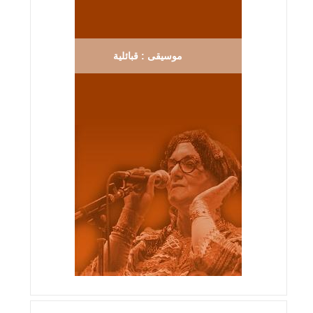
موسيقى : قبائلية