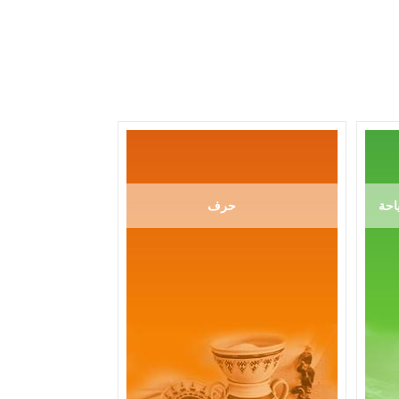
احة
حرف