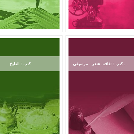
كتب : ثقافة، شعر ، موسيقى ...
كتب : الطبخ