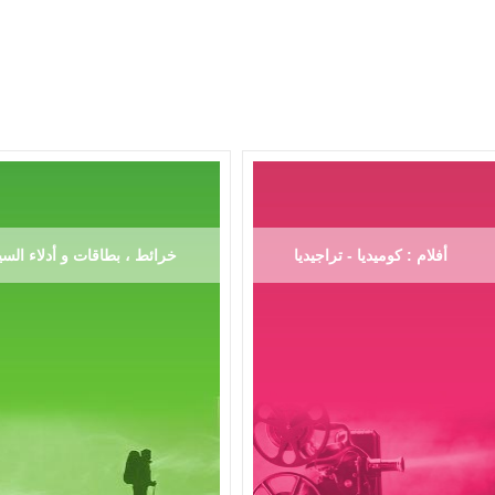
أفلام : كوميديا - تراجيديا
خرائط ، بطاقات و أدلاء السي