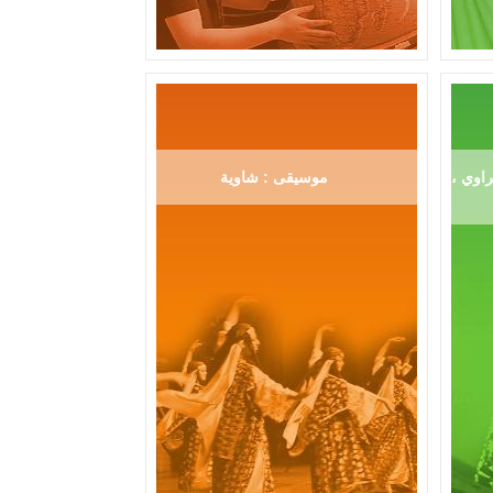
اوي ،
موسيقى : شاوية