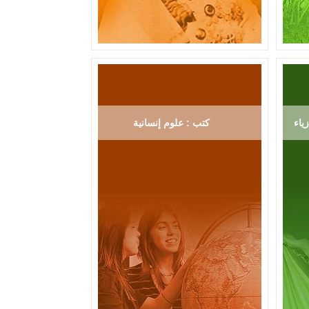
ياء
كتب : علوم إنسانية