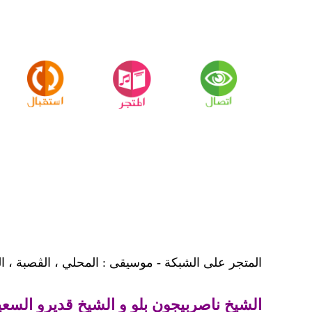
المتجر على الشبكة - موسيقى : المحلي ، الڨصبة ، ال
الشيخ ناصربيجون بلو و الشيخ قديرو السعيدي - 2 أ