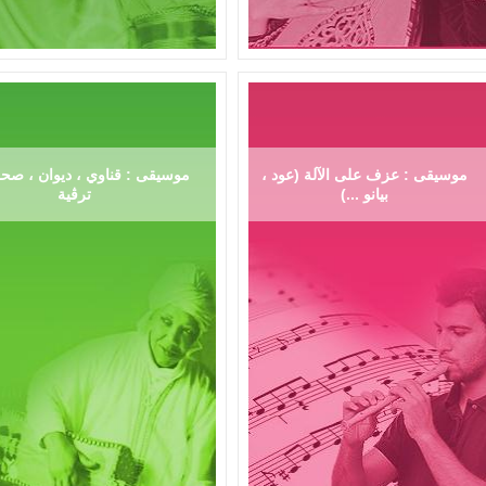
موسيقى : عزف على الآلة (عود ،
موسيقى : قناوي ، ديوان ، صحر
بيانو ...)
ترڨية