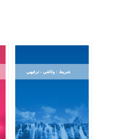
شريط : وثائقي - ترفيهي