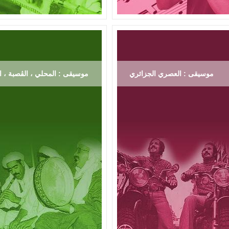
موسيقى : العصري الجزائري
موسيقى : المحلي ، الڨصبة ، ال