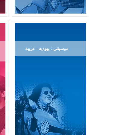
موسيقى : يهودية - عربية