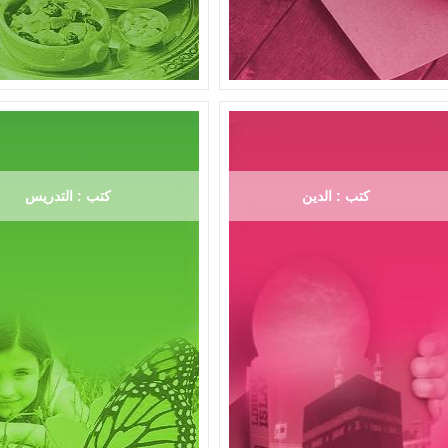
كتب : الدين
كتب : التدريس