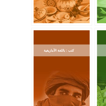
كتب : باللغة الآمازيغية