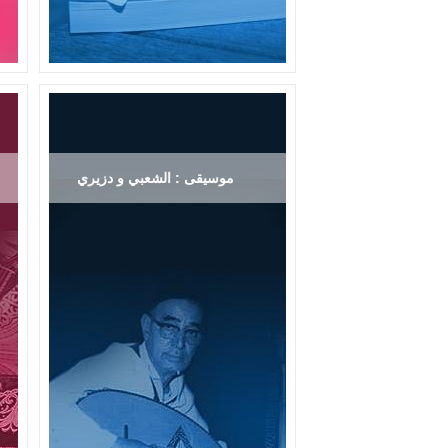
موسيقى : الشعبي و دزيري