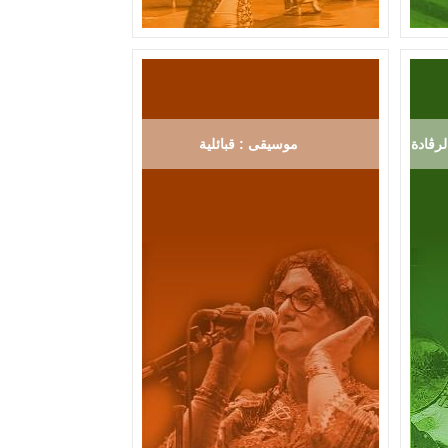
رڨادة
موسيقى : قبائلية