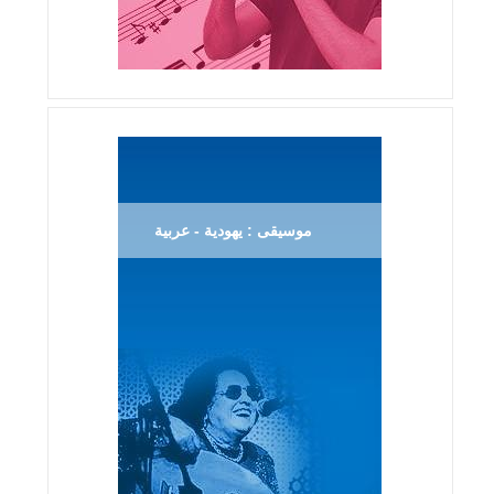
موسيقى : يهودية - عربية