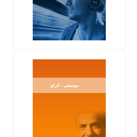
موسيقى : الراي