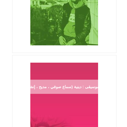
موسيقى : دينية (سماع صوفي ، مديح ، إنشاد ...)