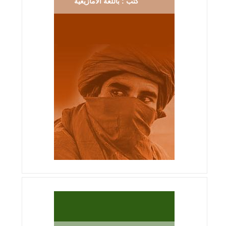
كتب : باللغة الآمازيغية