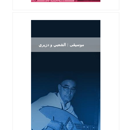
موسيقى : الشعبي و دزيري