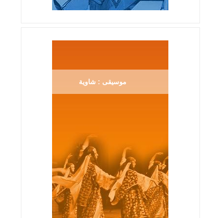
موسيقى : شاوية