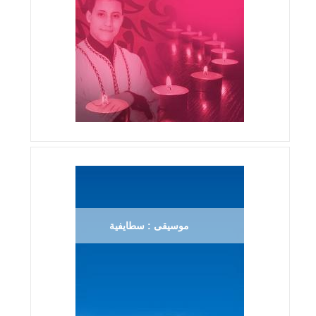
موسيقى : سطايفية