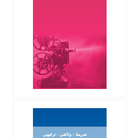
شريط : وثائقي - ترفيهي