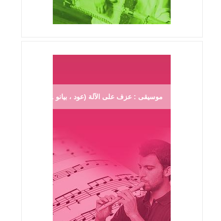
موسيقى : عزف على الآلة (عود ، بيانو ...)