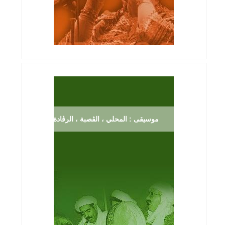
موسيقى : المحلي ، الڨصبة ، الرڨادة