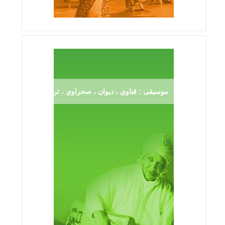
موسيقى : قناوي ، ديوان ، صحراوي ، ترڨية