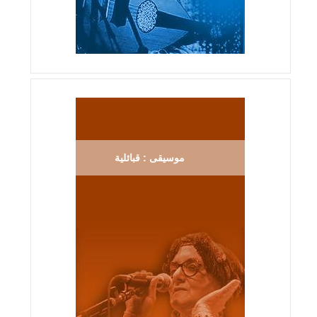
موسيقى : قبائلية