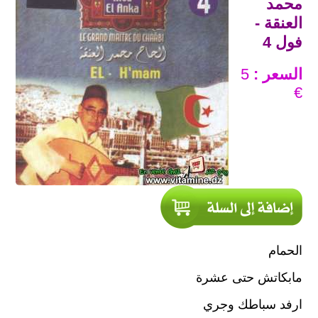
محمد
العنقة -
فول 4
السعر :
5
€
الحمام
مابكاتش حتى عشرة
ارفد سباطك وجري