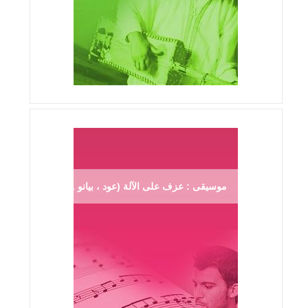
موسيقى : عزف على الآلة (عود ، بيانو ...)