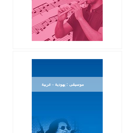
موسيقى : يهودية - عربية