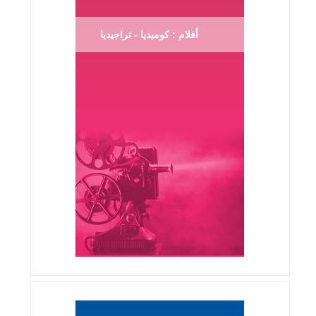
أفلام : كوميديا - تراجيديا