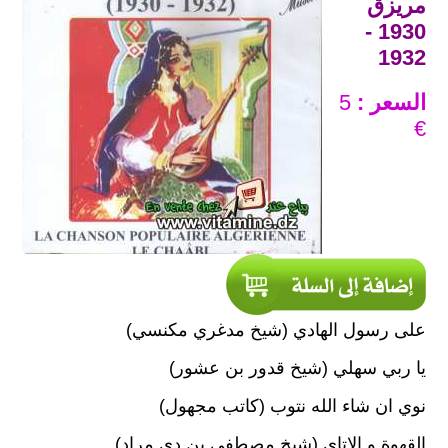
مريزق
1930 -
1932
السعر :
5
€
على رسول الهادي (شيخ مدغري مكنسي)
يا ربي سهلي (شيخ قدور بن عشور)
نوي ان شاء الله نتوب (كاتب مجهول)
القهوة و الاتاي (شيخ مصطفى بن دي مراد)