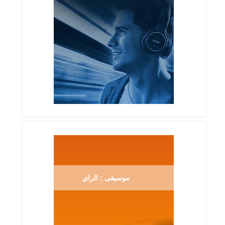
موسيقى : الراي