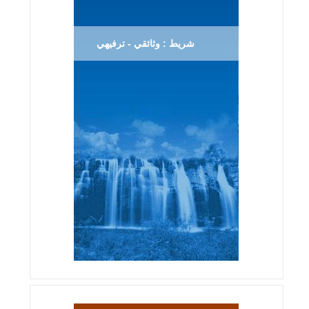
شريط : وثائقي - ترفيهي