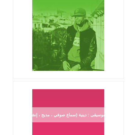
موسيقى : دينية (سماع صوفي ، مديح ، إنشاد ...)