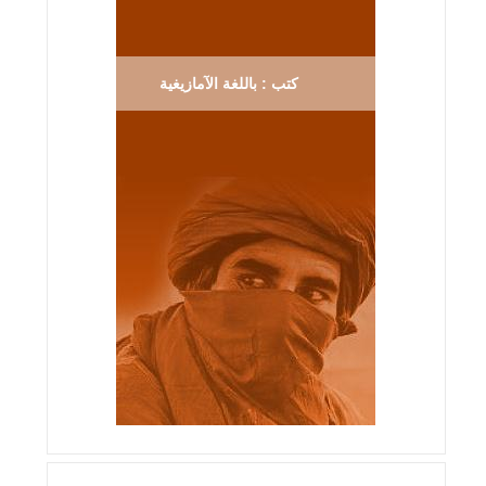
كتب : باللغة الآمازيغية