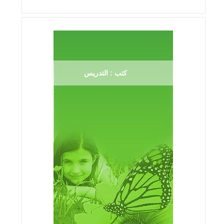
كتب : التدريس