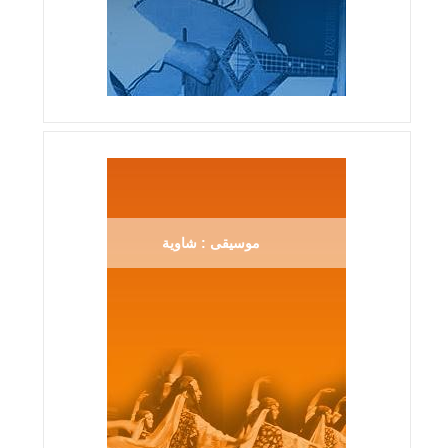
موسيقى : شاوية