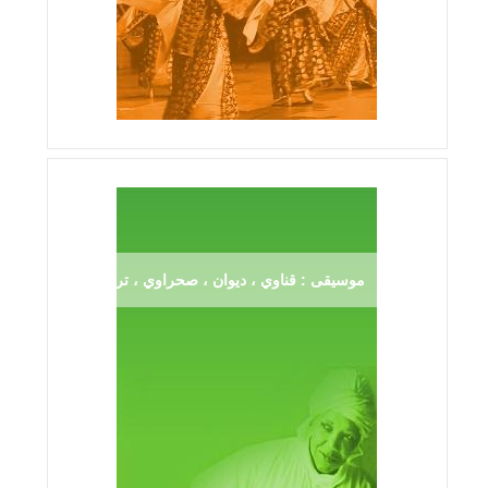
موسيقى : قناوي ، ديوان ، صحراوي ، ترڨية