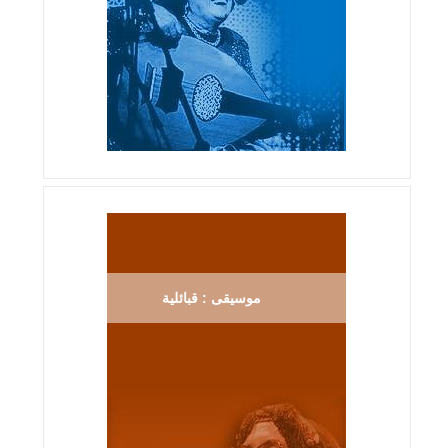
موسيقى : قبائلية