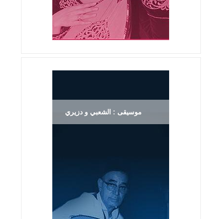
موسيقى : الشعبي و دزيري