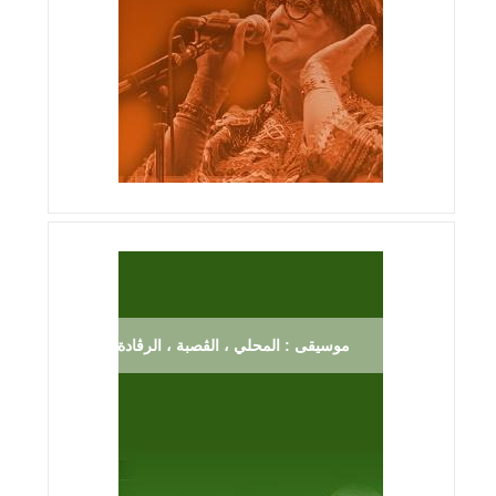
موسيقى : المحلي ، الڨصبة ، الرڨادة