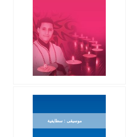
موسيقى : سطايفية