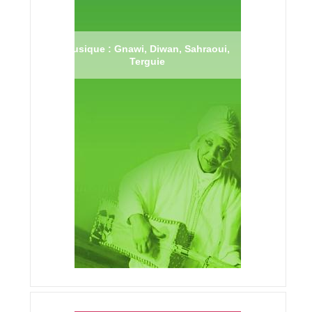
Musique : Gnawi, Diwan, Sahraoui,
Terguie