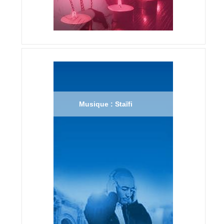
Musique : Staïfi