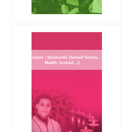
Musique : Spirituelle (Sama3 Soufie,
Madih, Inchad ...)