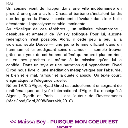
R.G.
Un séisme vient de frapper dans une ville indéterminée en
proie à une guerre civile . Chaos et barbarie s'installent tandis
que les gens du Pouvoir continuent d'évoluer dans leur bulle
décadente : l'apocalypse semble imminente.
Au c&oeligur de ces ténèbres , un militaire misanthrope ,
désabusé et amateur de Whisky soliloque Pour lui, aucune
rédemption n'est possible. Alors, il cède peu à peu à la
violence. seule Douce — une jeune femme officiant dans un
hammam et lui prodiguant soins et amour — semble trouver
grâce aux yeux de cet homme abîmé qui ne croit plus en rien,
ni en ses proches ni même à la mission qu'on lui a
confiée...Dans un style et une narration qui hypnotisent, Ryad
Girod nous livre ici une méditation métaphysique sur l'absurde,
le bien et le mal, l'amour et la quête d'absolu. Un texte court,
énigmatique, à l'élégance cruelle.
Né en 1970 à Alger, Ryad Girod est actuellement enseignant de
mathématiques au Lycée International d'Alger. Il a enseigné à
Alger , Ryadh et Paris . Il est l'auteur de Ravissements
(récit,José,Corti,2008/Barzakh,2010).
<< Maîssa Bey - PUISQUE MON COEUR EST
MORT