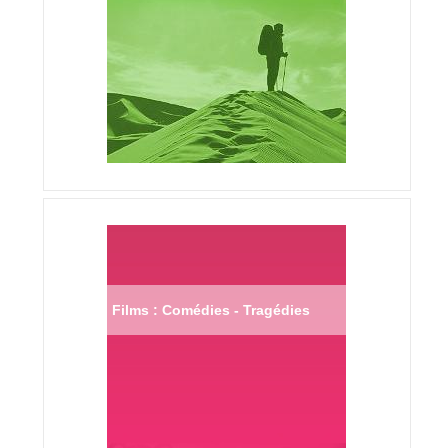
Films : Comédies - Tragédies