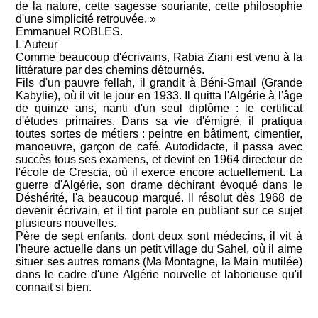
de la nature, cette sagesse souriante, cette philosophie
d'une simplicité retrouvée. »
Emmanuel ROBLES.
L'Auteur
Comme beaucoup d'écrivains, Rabia Ziani est venu à la
littérature par des chemins détournés.
Fils d'un pauvre fellah, il grandit à Béni-Smaïl (Grande
Kabylie), où il vit le jour en 1933. Il quitta l'Algérie à l'âge
de quinze ans, nanti d'un seul diplôme : le certificat
d'études primaires. Dans sa vie d'émigré, il pratiqua
toutes sortes de métiers : peintre en bâtiment, cimentier,
manoeuvre, garçon de café. Autodidacte, il passa avec
succès tous ses examens, et devint en 1964 directeur de
l'école de Crescia, où il exerce encore actuellement. La
guerre d'Algérie, son drame déchirant évoqué dans le
Déshérité, l'a beaucoup marqué. Il résolut dès 1968 de
devenir écrivain, et il tint parole en publiant sur ce sujet
plusieurs nouvelles.
Père de sept enfants, dont deux sont médecins, il vit à
l'heure actuelle dans un petit village du Sahel, où il aime
situer ses autres romans (Ma Montagne, la Main mutilée)
dans le cadre d'une Algérie nouvelle et laborieuse qu'il
connait si bien.