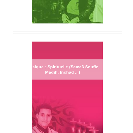
Musique : Spirituelle (Sama3 Soufie,
Madih, Inchad ...)