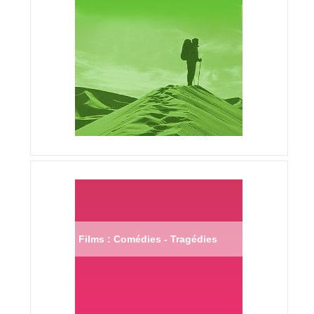
Films : Comédies - Tragédies