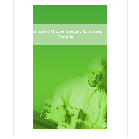
Musique : Gnawi, Diwan, Sahraoui,
Terguie