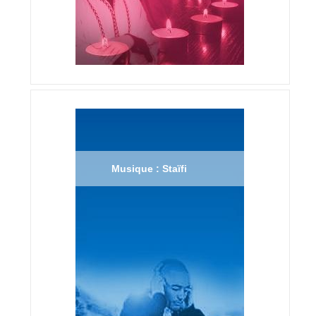
Musique : Staïfi