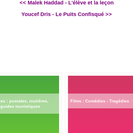
<< Malek Haddad - L'élève et la leçon
Youcef Dris - Le Puits Confisqué >>
es : postales, routières,
Films : Comédies - Tragédies
guides touristiques