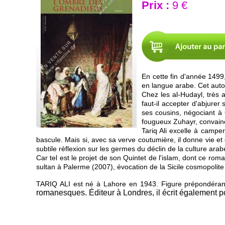
Prix :
9 €
En cette fin d'année 1499,
en langue arabe. Cet autoda
Chez les al-Hudayl, très a
faut-il accepter d'abjurer
ses cousins, négociant à 
fougueux Zuhayr, convaincu
Tariq Ali excelle à campe
bascule. Mais si, avec sa verve coutumière, il donne vie et
subtile réflexion sur les germes du déclin de la culture ara
Car tel est le projet de son Quintet de l'islam, dont ce rom
sultan à Palerme (2007), évocation de la Sicile cosmopolite 
TARIQ ALI est né à Lahore en 1943. Figure prépondérante 
romanesques. Éditeur à Londres, il écrit également pou