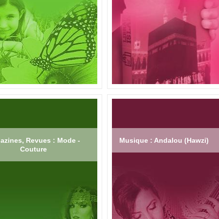
azines, Revues : Mode -
Musique : Andalou (Hawzi)
Couture