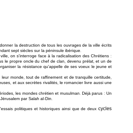
onner la destruction de tous les ouvrages de la ville écrits
endant sept siècles sur la péninsule ibérique.
lle, on s'interroge face à la radicalisation des Chrétiens :
lus le propre oncle du chef de clan, devenu prélat, et un de
organiser la résistance qu'appelle de ses voeux le jeune et
leur monde, tout de raffinement et de tranquille certitude,
ses, et aux secrètes rivalités, le romancier livre aussi une
es périodes, les mondes chrétien et musulman. Déjà parus : Un
e Jérusalem par Salah al-Din.
cycles
essais politiques et historiques ainsi que de deux