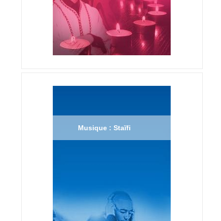
Musique : Staïfi