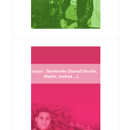
Musique : Spirituelle (Sama3 Soufie,
Madih, Inchad ...)