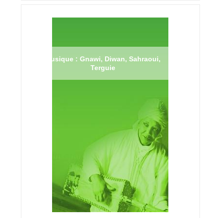
Musique : Gnawi, Diwan, Sahraoui,
Terguie