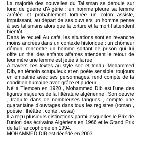
La majorité des nouvelles du Talisman se déroule sur
fond de guerre d'Algérie : un homme pleure sa femme
arrêtée et probablement torturée un colon assiste,
impuissant, au départ de ses ouvriers un homme pense
à ses talismans alors que la torture et la mort l'attendent
bientôt
Dans le recueil Au café, les situations sont en revanche
moins ancrées dans un contexte historique : un chômeur
démuni rencontre un homme sortant de prison qui lui
offre un thé des enfants affamés attendent le retour de
leur mère une femme est jetée à la rue
A travers ces textes au style sec et tendu, Mohammed
Dib, en témoin scrupuleux et en poète sensible, toujours
en empathie avec ses personnages, rend compte de la
condition humaine avec grâce et pudeur.
Né à Tlemcen en 1920 , Mohammed Dib est l'une des
figures majeures de la littérature algérienne . Son oeuvre
, traduite dans de nombreuses langues , compte une
quarantaine d'ouvrages dans tous les registres (roman ,
poésie , théâtre , conte , essai)
Il a reçu plusieurs distinctions parmi lesquelles le Prix de
l'union des écrivains Algériens en 1966 et le Grand Prix
de la Francophonie en 1994.
MOHAMMED DIB est décédé en 2003.