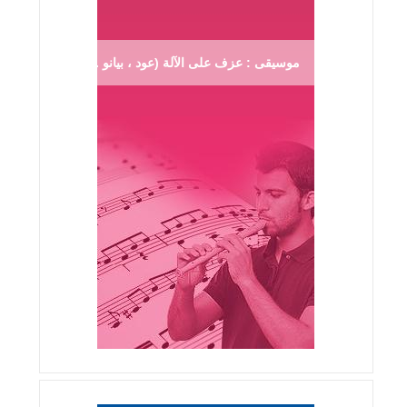
موسيقى : عزف على الآلة (عود ، بيانو ...)