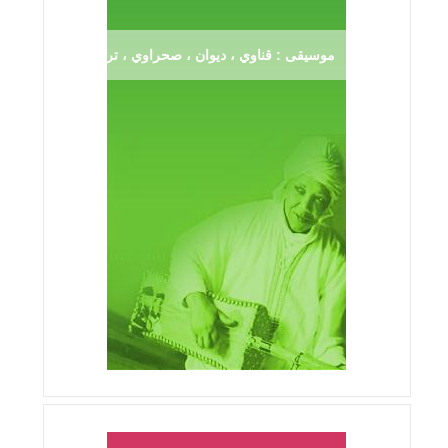
موسيقى : قناوي ، ديوان ، صحراوي ، ترڨية