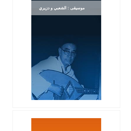
موسيقى : الشعبي و دزيري