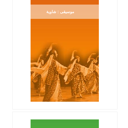
موسيقى : شاوية