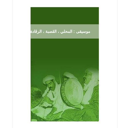
موسيقى : المحلي ، الڨصبة ، الرڨادة