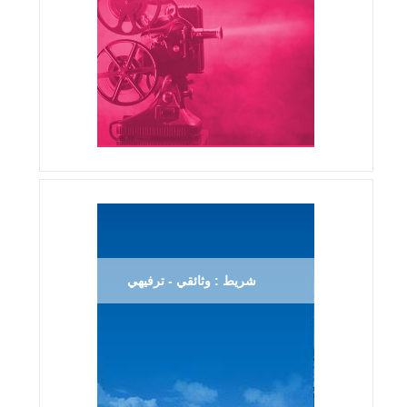
شريط : وثائقي - ترفيهي