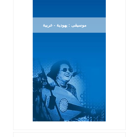
موسيقى : يهودية - عربية