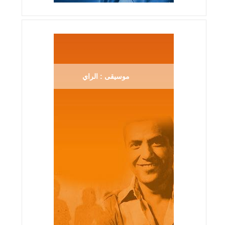
موسيقى : الراي