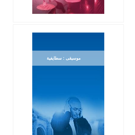
موسيقى : سطايفية