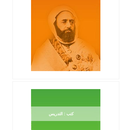
كتب : التدريس