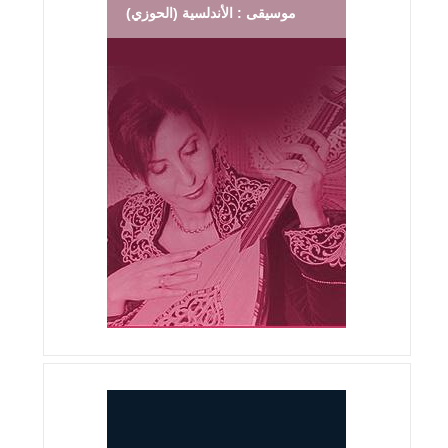
موسيقى : الأندلسية (الحوزي)