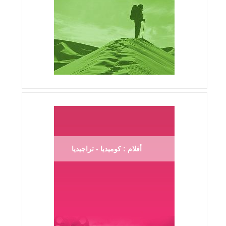
أفلام : كوميديا - تراجيديا