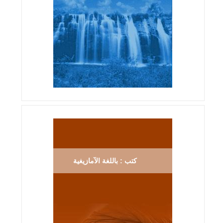
كتب : باللغة الآمازيغية