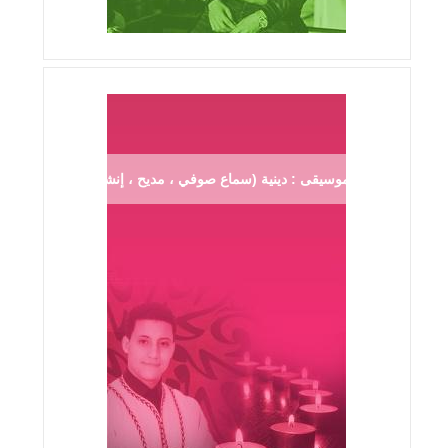
موسيقى : دينية (سماع صوفي ، مديح ، إنشاد ...)