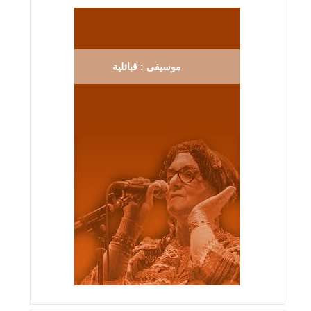
موسيقى : قبائلية