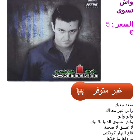
واش
تسوى
السعر :
5
€
نڨعد نبغيك
راني غير معااك
والو والو
واش تسوى الدنيا بلا بيك
لا عشق لا صحبة
ڨاع النهار كونكتي
ما داها ما خلاها