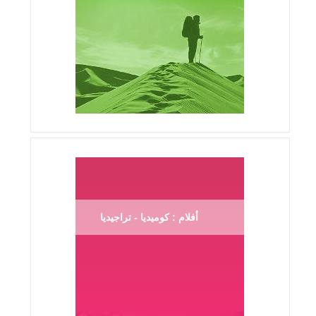
أفلام : كوميديا - تراجيديا