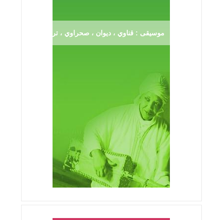
موسيقى : قناوي ، ديوان ، صحراوي ، ترڨية