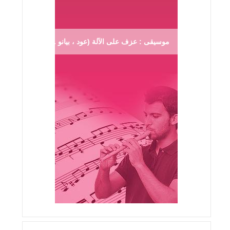
موسيقى : عزف على الآلة (عود ، بيانو ...)