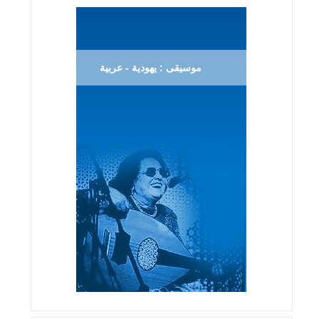
موسيقى : يهودية - عربية