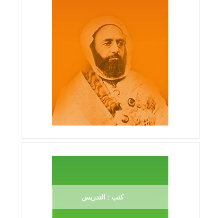
كتب : التدريس