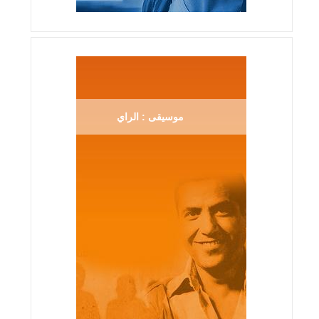
موسيقى : الراي