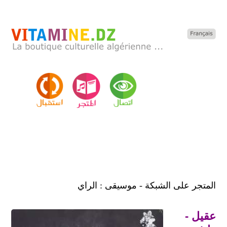
المتجر على الشبكة - موسيقى : الراي
عقيل -