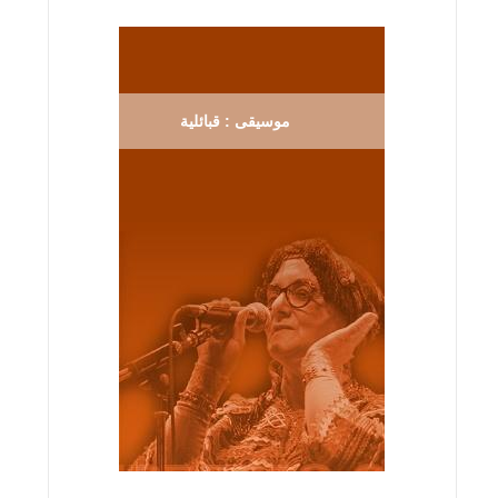
موسيقى : قبائلية