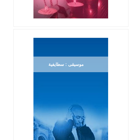
موسيقى : سطايفية