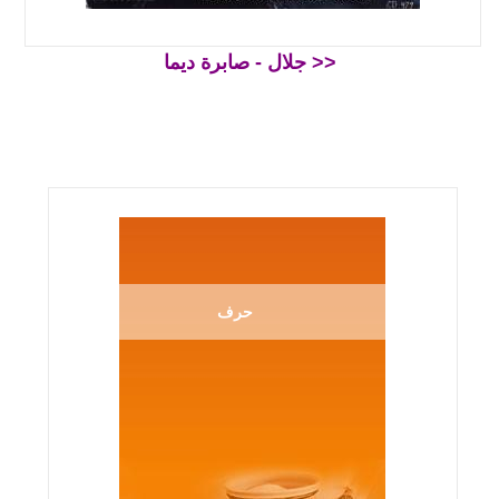
جلال - صابرة ديما >>
حرف