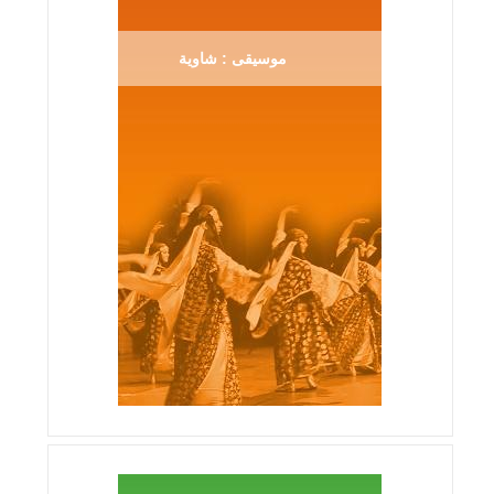
موسيقى : شاوية