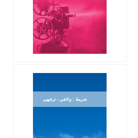
شريط : وثائقي - ترفيهي