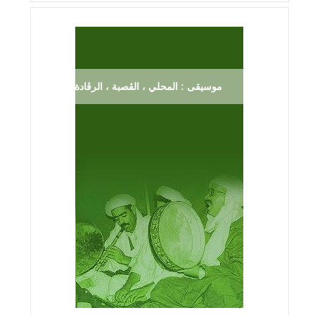
موسيقى : المحلي ، الڨصبة ، الرڨادة