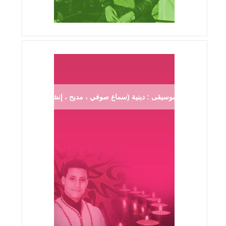
موسيقى : دينية (سماع صوفي ، مديح ، إنشاد ...)