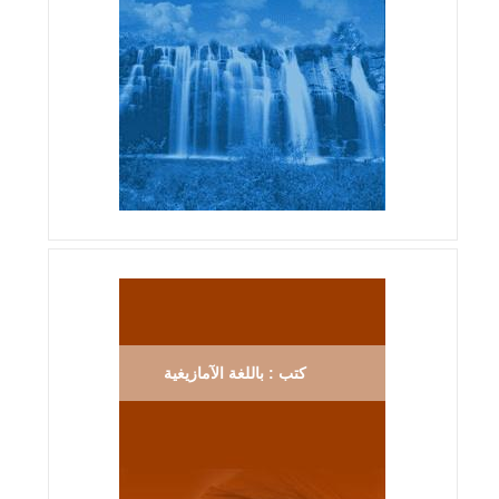
كتب : باللغة الآمازيغية