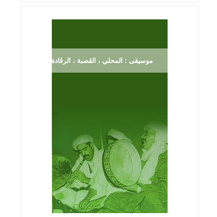
موسيقى : المحلي ، الڨصبة ، الرڨادة