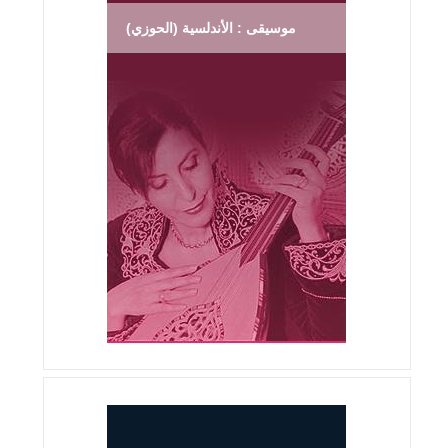
موسيقى : الأندلسية (الحوزي)