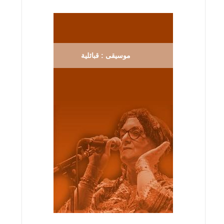
موسيقى : قبائلية