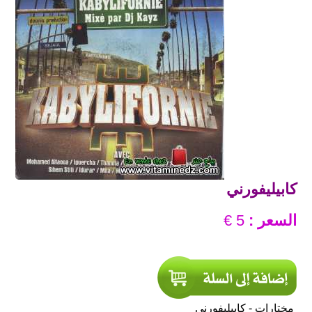
كابيليفورني
السعر :
5 €
مختارات - كابيليفورني