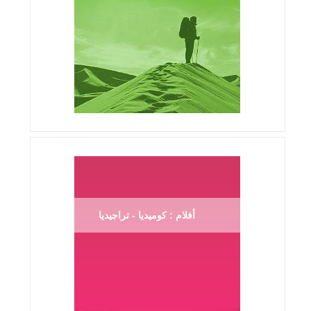
أفلام : كوميديا - تراجيديا