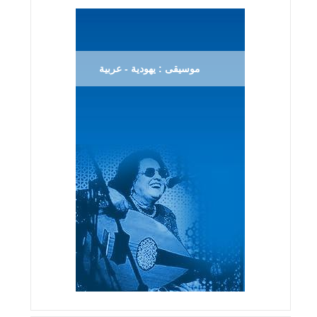
موسيقى : يهودية - عربية