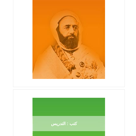
كتب : التدريس