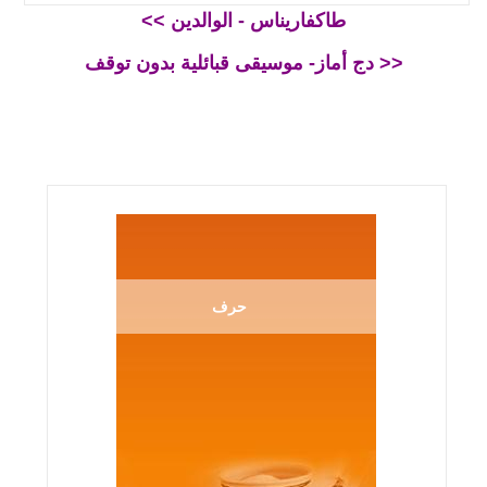
<< طاكفاريناس - الوالدين
دج أماز- موسيقى قبائلية بدون توقف >>
حرف