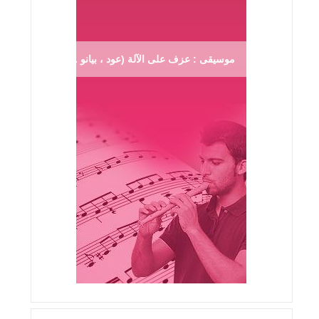
موسيقى : عزف على الآلة (عود ، بيانو ...)