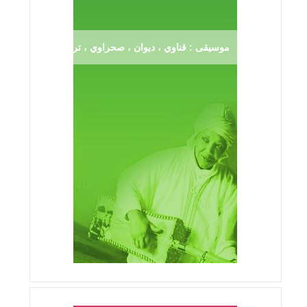
موسيقى : قناوي ، ديوان ، صحراوي ، ترڨية