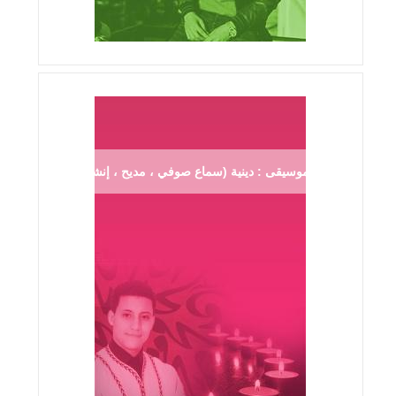
موسيقى : دينية (سماع صوفي ، مديح ، إنشاد ...)