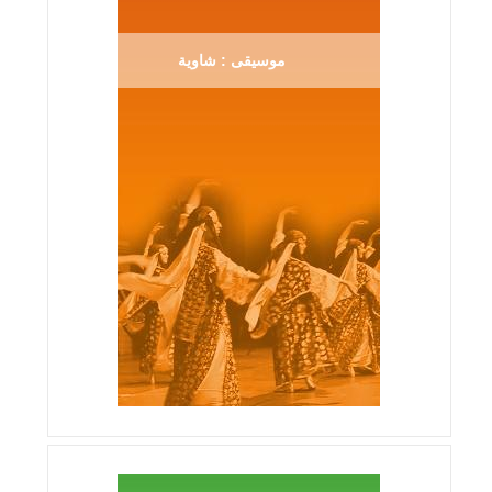
موسيقى : شاوية