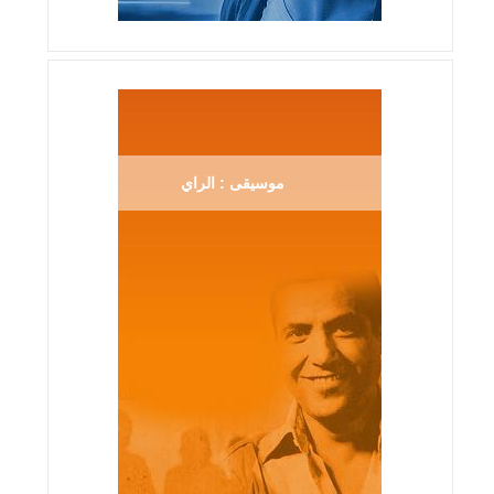
موسيقى : الراي