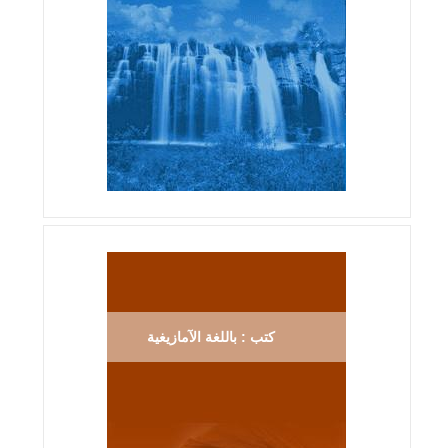
كتب : باللغة الآمازيغية