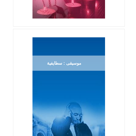
موسيقى : سطايفية