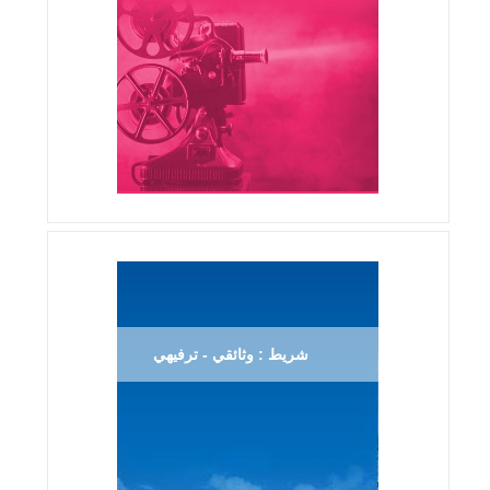
شريط : وثائقي - ترفيهي