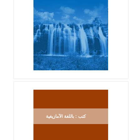
كتب : باللغة الآمازيغية