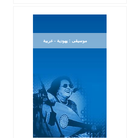
موسيقى : يهودية - عربية