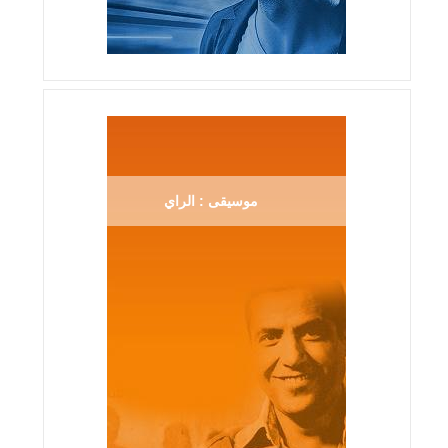
موسيقى : الراي