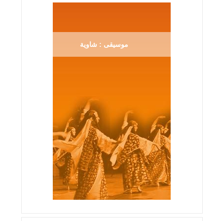
موسيقى : شاوية