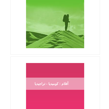
أفلام : كوميديا - تراجيديا