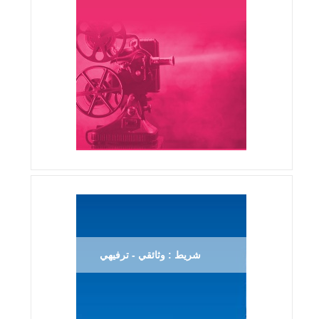
شريط : وثائقي - ترفيهي