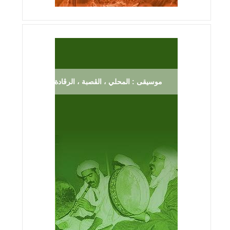
موسيقى : المحلي ، الڨصبة ، الرڨادة