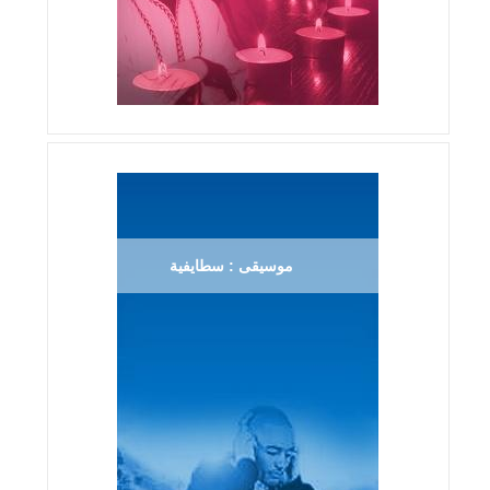
موسيقى : سطايفية