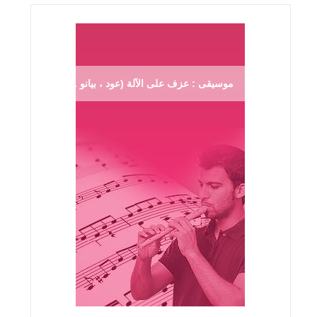
موسيقى : عزف على الآلة (عود ، بيانو ...)