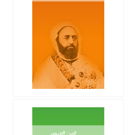
كتب : التدريس