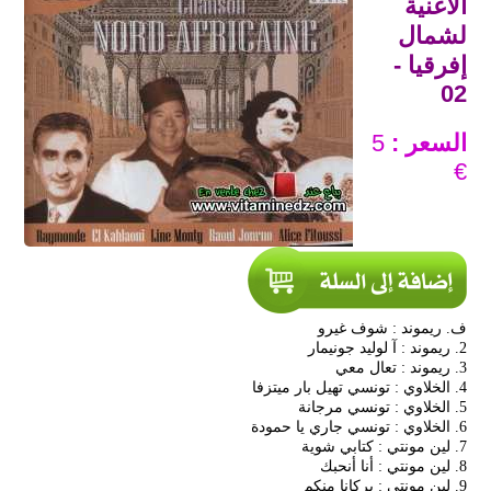
الأغنية
لشمال
إفرقيا -
02
السعر :
5
€
ف. ريموند : شوف غيرو
2. ريموند : آ لوليد جونيمار
3. ريموند : تعال معي
4. الخلاوي : تونسي تهيل بار ميتزفا
5. الخلاوي : تونسي مرجانة
6. الخلاوي : تونسي جاري يا حمودة
7. لين مونتي : كتابي شوية
8. لين مونتي : أنا أنحبك
9. لين مونتي : بركانا منكم