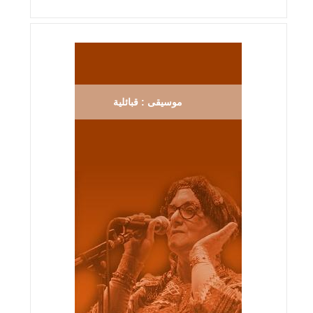
موسيقى : قبائلية