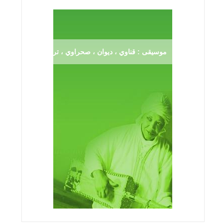
موسيقى : قناوي ، ديوان ، صحراوي ، ترڨية