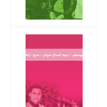
موسيقى : دينية (سماع صوفي ، مديح ، إنشاد ...)