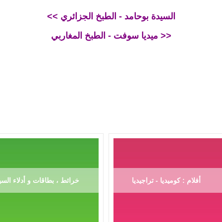
<< السيدة بوحامد - الطبخ الجزائري
ميديا سوفت - الطبخ المغاربي >>
أفلام : كوميديا - تراجيديا
خرائط ، بطاقات و أدلاء السي