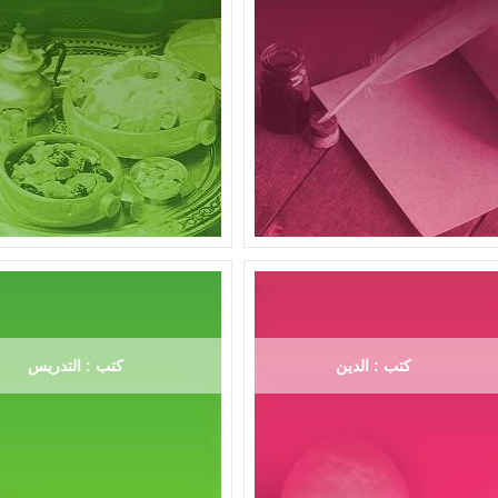
كتب : الدين
كتب : التدريس