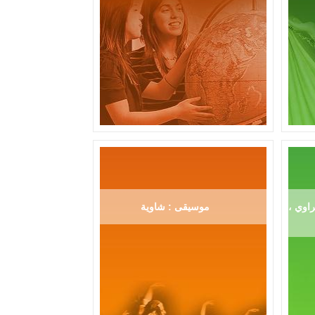
اوي ،
موسيقى : شاوية