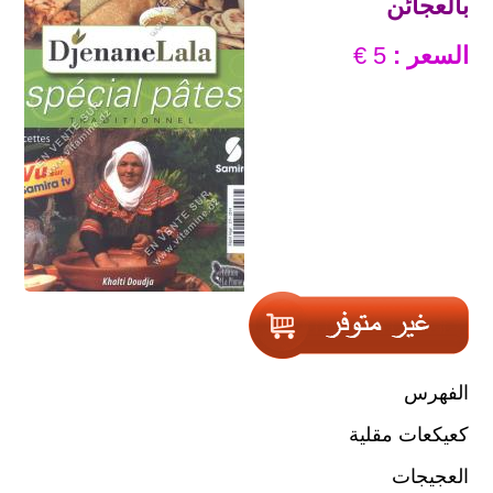
بالعجائن
السعر :
5 €
الفهرس
كعيكعات مقلية
العجيجات