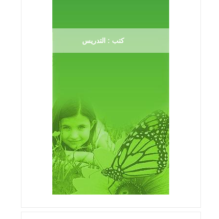
كتب : التدريس