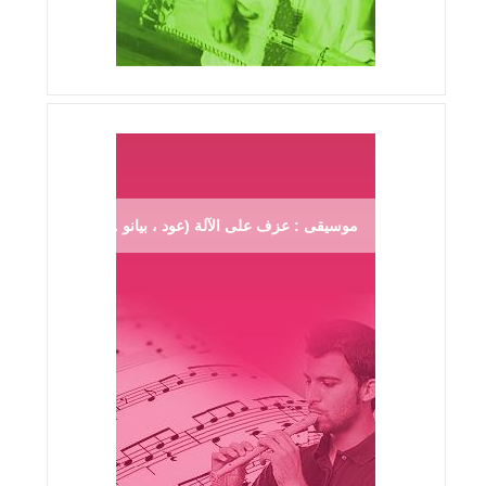
موسيقى : عزف على الآلة (عود ، بيانو ...)