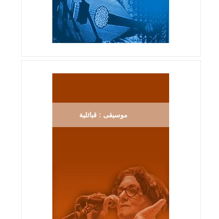
موسيقى : قبائلية