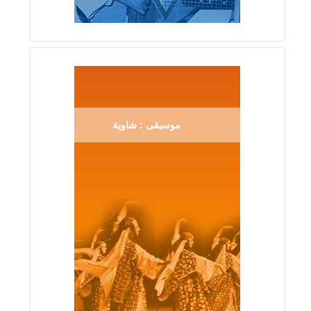
موسيقى : شاوية