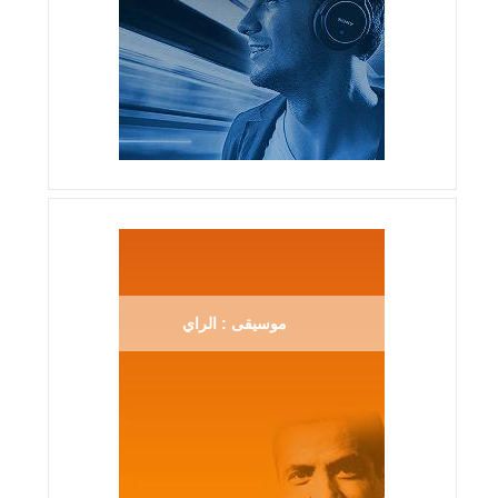
موسيقى : الراي