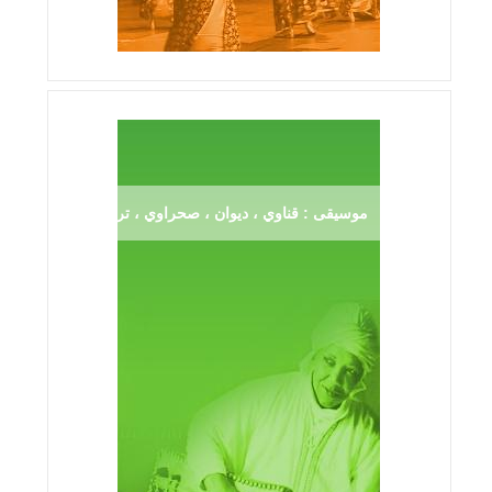
موسيقى : قناوي ، ديوان ، صحراوي ، ترڨية