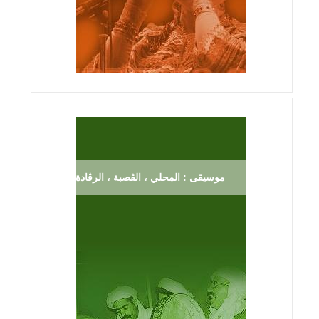
موسيقى : المحلي ، الڨصبة ، الرڨادة