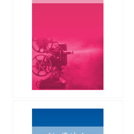
شريط : وثائقي - ترفيهي