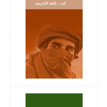
كتب : باللغة الآمازيغية