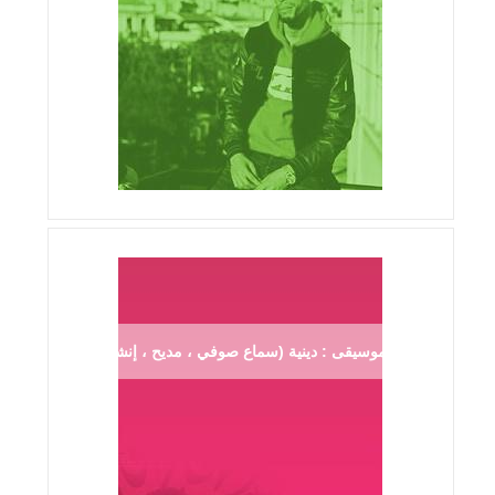
موسيقى : دينية (سماع صوفي ، مديح ، إنشاد ...)