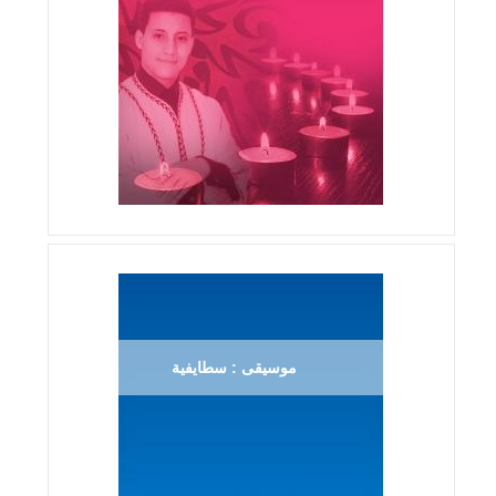
موسيقى : سطايفية