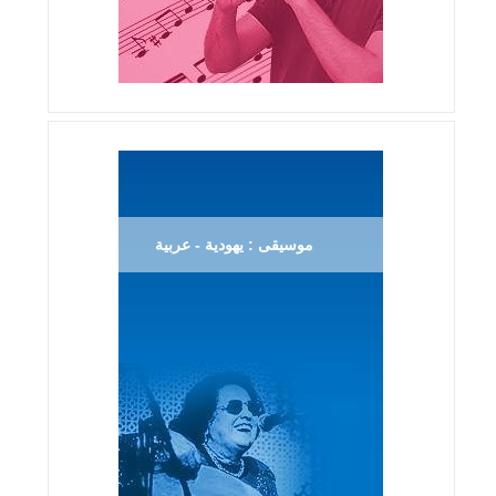
موسيقى : يهودية - عربية