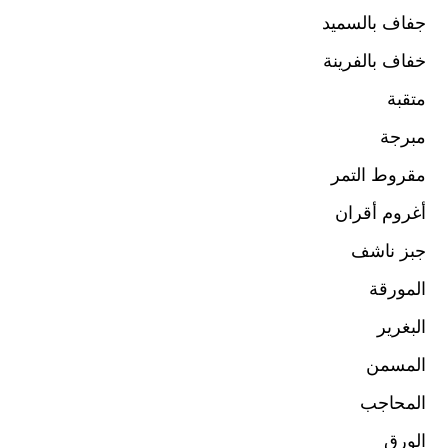
جفاف بالسميد
خفاف بالفرينة
متقبة
مبرجة
مقروط التمر
أغروم أقران
جبز ناشف
المورقة
البغرير
المسمن
المحاجب
الورق